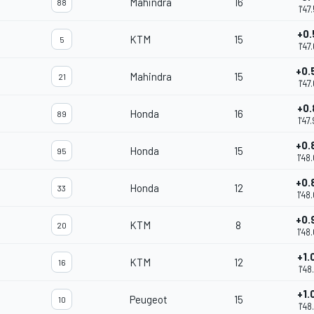
Mahindra
16
88
1'47
+0.
KTM
15
5
1'47
+0.
Mahindra
15
21
1'47
+0.
Honda
16
89
1'47
+0.
Honda
15
95
1'48
+0.
Honda
12
33
1'48
+0.
KTM
8
20
1'48
+1.
KTM
12
16
1'48
+1.
Peugeot
15
10
1'48