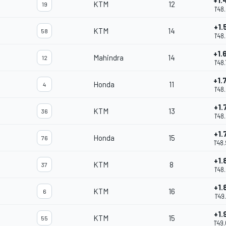
+1.
KTM
12
19
1'48
+1.
KTM
14
58
1'48
+1.
Mahindra
14
12
1'48
+1.
Honda
11
4
1'48
+1.
KTM
13
36
1'48
+1.
Honda
15
76
1'48
+1.
KTM
8
37
1'48
+1.
KTM
16
6
1'49
+1.
KTM
15
55
1'49