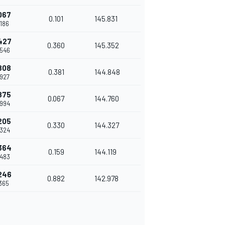
067
0.101
145.831
.186
427
0.360
145.352
.546
808
0.381
144.848
.927
875
0.067
144.760
.994
205
0.330
144.327
.324
364
0.159
144.119
.483
246
0.882
142.978
.365