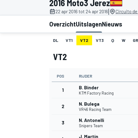
2016 Moto3 Jerez
|
22 apr 2016 tot 24 apr 2016
Circuito de
Overzicht
Uitslagen
Nieuws
DL
VT1
VT2
VT3
Q
W
GR
VT2
MOTOGP
POS
RIJDER
B. Binder
1
KTM Factory Racing
N. Bulega
2
VR46 Racing Team
N. Antonelli
3
Snipers Team
J. Martín