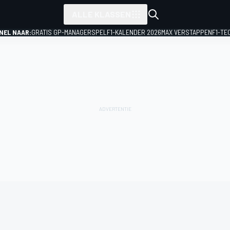
ALLE KLASSEN
NEL NAAR:
GRATIS GP-MANAGERSPEL
F1-KALENDER 2026
MAX VERSTAPPEN
F1-TE