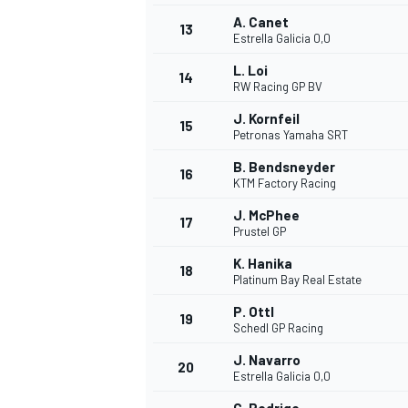
A. Canet
13
Estrella Galicia 0,0
L. Loi
14
RW Racing GP BV
J. Kornfeil
15
Petronas Yamaha SRT
B. Bendsneyder
16
KTM Factory Racing
J. McPhee
17
Prustel GP
K. Hanika
18
Platinum Bay Real Estate
P. Ottl
19
Schedl GP Racing
J. Navarro
20
Estrella Galicia 0,0