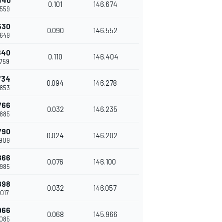
440
0.101
146.674
.559
530
0.090
146.552
.649
640
0.110
146.404
.759
734
0.094
146.278
.853
766
0.032
146.235
.885
790
0.024
146.202
.909
866
0.076
146.100
.985
898
0.032
146.057
.017
966
0.068
145.966
.085