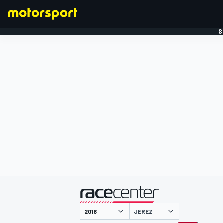
S
FORMULE 1
gepresenteerd door
JEREZ