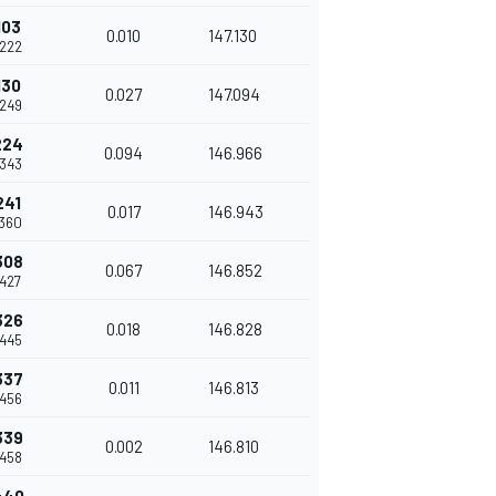
103
0.010
147.130
.222
130
0.027
147.094
.249
224
0.094
146.966
.343
241
0.017
146.943
.360
308
0.067
146.852
.427
326
0.018
146.828
.445
337
0.011
146.813
.456
339
0.002
146.810
.458