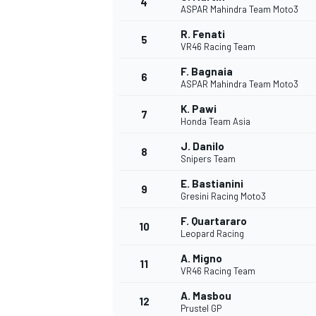
4
ASPAR Mahindra Team Moto3
R. Fenati
5
VR46 Racing Team
INDYCAR
F. Bagnaia
6
ASPAR Mahindra Team Moto3
K. Pawi
7
Honda Team Asia
J. Danilo
8
Snipers Team
E. Bastianini
9
Gresini Racing Moto3
F. Quartararo
10
Leopard Racing
A. Migno
11
WEC
DTM
VR46 Racing Team
A. Masbou
12
Prustel GP