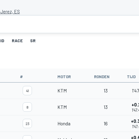
 Jerez, ES
ID
RACE
SR
#
MOTOR
RONDEN
TIJD
KTM
13
1'47
41
+0.
KTM
13
8
1'47
+0.
Honda
16
23
1'47
+0.