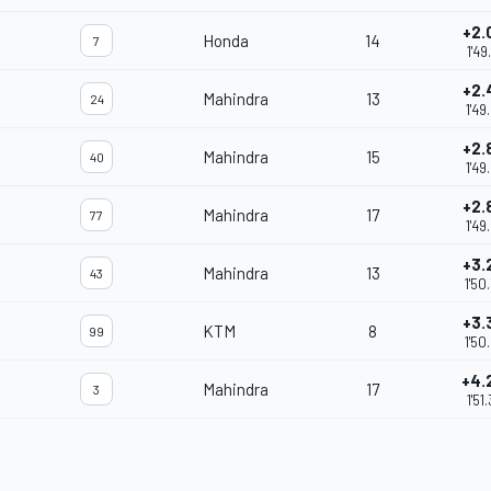
+2.
Honda
14
7
1'49
+2.
Mahindra
13
24
1'49
+2.
Mahindra
15
40
1'49
+2.
Mahindra
17
77
1'49
+3.
Mahindra
13
43
1'50
+3.
KTM
8
99
1'50
+4.
Mahindra
17
3
1'51