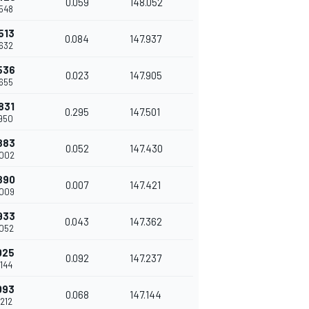
0.059
148.052
.548
513
0.084
147.937
.632
536
0.023
147.905
.655
831
0.295
147.501
.950
883
0.052
147.430
.002
890
0.007
147.421
.009
933
0.043
147.362
.052
025
0.092
147.237
.144
093
0.068
147.144
.212