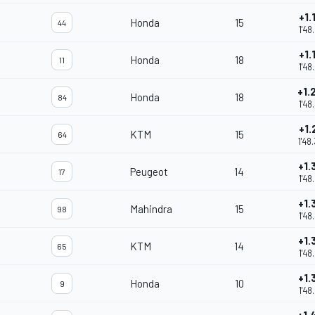
+1.
Honda
15
44
1'48
+1.
Honda
18
11
1'48
+1.
Honda
18
84
1'48
+1.
KTM
15
64
1'48
+1.
Peugeot
14
17
1'48
+1.
Mahindra
15
98
1'48
+1.
KTM
14
65
1'48
+1.
Honda
10
9
1'48