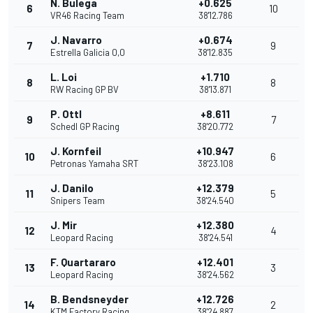
N. Bulega
+0.625
6
10
VR46 Racing Team
38'12.786
J. Navarro
+0.674
7
9
Estrella Galicia 0,0
38'12.835
L. Loi
+1.710
8
8
RW Racing GP BV
38'13.871
P. Ottl
+8.611
9
7
Schedl GP Racing
38'20.772
J. Kornfeil
+10.947
10
6
Petronas Yamaha SRT
38'23.108
J. Danilo
+12.379
11
5
Snipers Team
38'24.540
J. Mir
+12.380
12
4
Leopard Racing
38'24.541
F. Quartararo
+12.401
13
3
Leopard Racing
38'24.562
B. Bendsneyder
+12.726
14
2
KTM Factory Racing
38'24.887