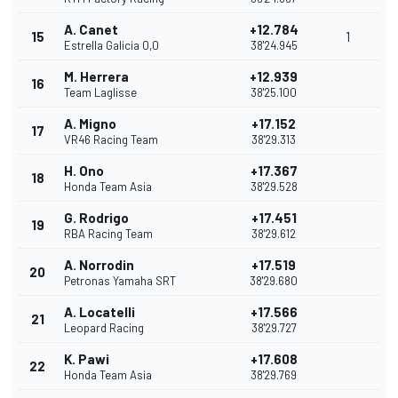
A. Canet
+12.784
15
1
Estrella Galicia 0,0
38'24.945
M. Herrera
+12.939
16
Team Laglisse
38'25.100
A. Migno
+17.152
17
VR46 Racing Team
38'29.313
H. Ono
+17.367
18
Honda Team Asia
38'29.528
G. Rodrigo
+17.451
19
RBA Racing Team
38'29.612
A. Norrodin
+17.519
20
Petronas Yamaha SRT
38'29.680
A. Locatelli
+17.566
21
Leopard Racing
38'29.727
K. Pawi
+17.608
22
Honda Team Asia
38'29.769