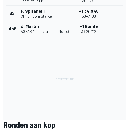
Team Italia FMI
39'11.270
F. Spiranelli
+1'34.948
32
CIP-Unicom Starker
39'47.109
J. Martín
+1 Ronde
dnf
ASPAR Mahindra Team Moto3
36:20.712
Ronden aan kop