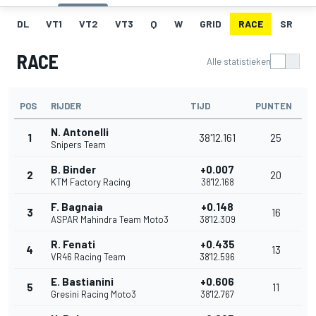
DL
VT1
VT2
VT3
Q
W
GRID
RACE
SR
RACE
Alle statistieken
POS
RIJDER
TIJD
PUNTEN
N. Antonelli
1
38'12.161
25
Snipers Team
B. Binder
+0.007
2
20
KTM Factory Racing
38'12.168
F. Bagnaia
+0.148
3
16
ASPAR Mahindra Team Moto3
38'12.309
R. Fenati
+0.435
4
13
VR46 Racing Team
38'12.596
E. Bastianini
+0.606
5
11
Gresini Racing Moto3
38'12.767