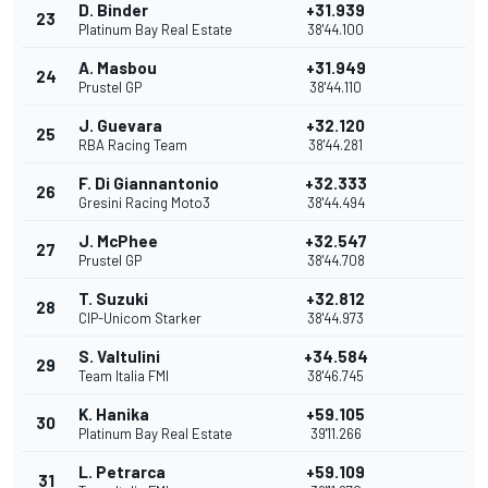
D. Binder
+31.939
23
Platinum Bay Real Estate
38'44.100
A. Masbou
+31.949
24
Prustel GP
38'44.110
J. Guevara
+32.120
25
RBA Racing Team
38'44.281
F. Di Giannantonio
+32.333
26
Gresini Racing Moto3
38'44.494
J. McPhee
+32.547
27
Prustel GP
38'44.708
T. Suzuki
+32.812
28
CIP-Unicom Starker
38'44.973
S. Valtulini
+34.584
29
Team Italia FMI
38'46.745
K. Hanika
+59.105
30
Platinum Bay Real Estate
39'11.266
L. Petrarca
+59.109
31