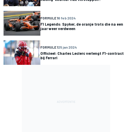
FORMULE 1
6 feb 2024
F1 Legends: Spyker, de oranje trots die na een
jaar weer verdween
FORMULE 1
25 jan 2024
Officieel: Charles Leclerc verlengt F1-contract
bij Ferrari