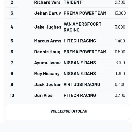
2
Richard Verschoor
TRIDENT
2.300
3
Jehan Daruvala
PREMA POWERTEAM
13.000
VAN AMERSFOORT
4
Jake Hughes
3.800
RACING
5
Marcus Armstrong
HITECH RACING
1.400
6
Dennis Hauger
PREMA POWERTEAM
0.500
7
Ayumu Iwasa
NISSAN E.DAMS
6.100
8
Roy Nissany
NISSAN E.DAMS
1.300
9
Jack Doohan
VIRTUOSI RACING
0.400
10
Jüri Vips
HITECH RACING
3.300
VOLLEDIGE UITSLAG