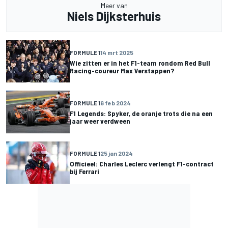
Meer van
Niels Dijksterhuis
FORMULE 1
14 mrt 2025
Wie zitten er in het F1-team rondom Red Bull
Racing-coureur Max Verstappen?
FORMULE 1
6 feb 2024
F1 Legends: Spyker, de oranje trots die na een
jaar weer verdween
FORMULE 1
25 jan 2024
Officieel: Charles Leclerc verlengt F1-contract
bij Ferrari