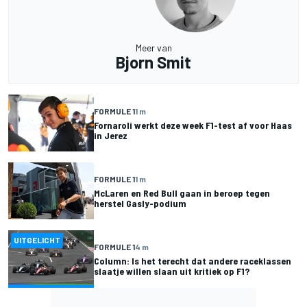
Meer van
Bjorn Smit
FORMULE 1
1 m
Fornaroli werkt deze week F1-test af voor Haas
in Jerez
FORMULE 1
1 m
McLaren en Red Bull gaan in beroep tegen
herstel Gasly-podium
UITGELICHT
FORMULE 1
4 m
Column: Is het terecht dat andere raceklassen
slaatje willen slaan uit kritiek op F1?