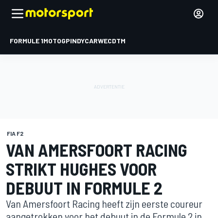
FORMULE 1
MOTOGP
INDYCAR
WEC
DTM
FIA F2
VAN AMERSFOORT RACING
STRIKT HUGHES VOOR
DEBUUT IN FORMULE 2
Van Amersfoort Racing heeft zijn eerste coureur
aangetrokken voor het debuut in de Formule 2 in