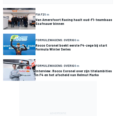
FIA F2
5 m
Van Amersfoort Racing haalt oud-F1-teambaas
Szafnauer binnen
FORMULEWAGENS: OVERIG
6 m
Rocco Coronel boekt eerste F4-zege bij start
Formula Winter Series
FORMULEWAGENS: OVERIG
6 m
Interview: Rocco Coronel over zijn titelambities
in F4 en het afscheid van Helmut Marko