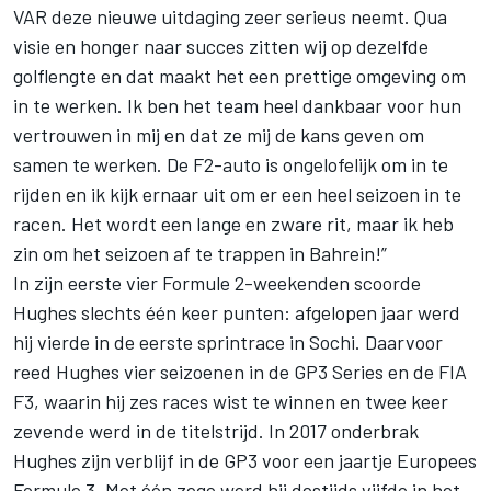
VAR deze nieuwe uitdaging zeer serieus neemt. Qua
visie en honger naar succes zitten wij op dezelfde
golflengte en dat maakt het een prettige omgeving om
in te werken. Ik ben het team heel dankbaar voor hun
vertrouwen in mij en dat ze mij de kans geven om
samen te werken. De F2-auto is ongelofelijk om in te
rijden en ik kijk ernaar uit om er een heel seizoen in te
racen. Het wordt een lange en zware rit, maar ik heb
zin om het seizoen af te trappen in Bahrein!”
In zijn eerste vier Formule 2-weekenden scoorde
Hughes slechts één keer punten: afgelopen jaar werd
hij vierde in de eerste sprintrace in Sochi. Daarvoor
reed Hughes vier seizoenen in de GP3 Series en de FIA
F3, waarin hij zes races wist te winnen en twee keer
zevende werd in de titelstrijd. In 2017 onderbrak
Hughes zijn verblijf in de GP3 voor een jaartje Europees
Formule 3. Met één zege werd hij destijds vijfde in het