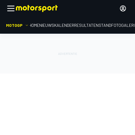
MOTOGP
HOME
NIEUWS
KALENDER
RESULTATEN
STAND
FOTOGALER