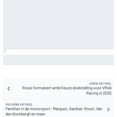
MotoGP British GP: Raul Fernandez domineert, Jorge
Martin vergroot WK-voorsprong
VORIG ARTIKEL
Rossi formuleert ambitieuze doelstelling voor VR46
Racing in 2025
VOLGEND ARTIKEL
Families in de motorsport: Márquez, Gardner, Rossi, Van
den Goorbergh en meer