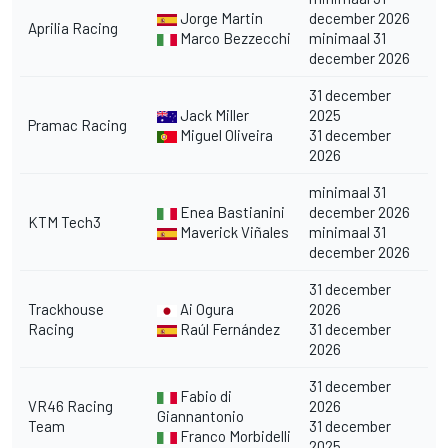
Jorge Martin
december 2026
Aprilia Racing
Marco Bezzecchi
minimaal 31
december 2026
31 december
Jack Miller
2025
Pramac Racing
Miguel Oliveira
31 december
2026
minimaal 31
Enea Bastianini
december 2026
KTM Tech3
Maverick Viñales
minimaal 31
december 2026
31 december
Trackhouse
Ai Ogura
2026
Racing
Raúl Fernández
31 december
2026
31 december
Fabio di
VR46 Racing
2026
Giannantonio
Team
31 december
Franco Morbidelli
2025