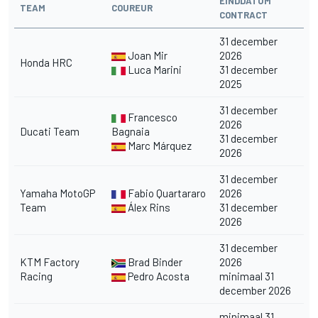
EINDDATUM
TEAM
COUREUR
CONTRACT
31 december
Joan Mir
2026
Honda HRC
Luca Marini
31 december
2025
31 december
Francesco
2026
Ducati Team
Bagnaia
31 december
Marc Márquez
2026
31 december
Yamaha MotoGP
Fabio Quartararo
2026
Team
Álex Rins
31 december
2026
31 december
KTM Factory
Brad Binder
2026
Racing
Pedro Acosta
minimaal 31
december 2026
minimaal 31