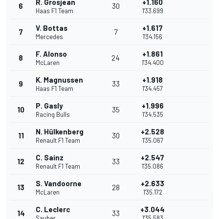
R. Grosjean
+1.160
6
30
Haas F1 Team
1'33.699
V. Bottas
+1.617
7
7
Mercedes
1'34.156
F. Alonso
+1.861
8
24
McLaren
1'34.400
K. Magnussen
+1.918
9
33
Haas F1 Team
1'34.457
P. Gasly
+1.996
10
35
Racing Bulls
1'34.535
N. Hülkenberg
+2.528
11
30
Renault F1 Team
1'35.067
C. Sainz
+2.547
12
33
Renault F1 Team
1'35.086
S. Vandoorne
+2.633
13
28
McLaren
1'35.172
C. Leclerc
+3.044
14
33
Sauber
1'35.583