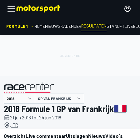
RESULTATEN
FORMULE 1
HOME
NIEUWS
KALENDER
STAND
F1 LIVEBL
GP VAN FRANKRIJK
gepresenteerd door
2018 Formule 1 GP van Frankrijk
21 jun 2018 tot 24 jun 2018
, FR
Overzicht
Live commentaar
Uitslagen
Nieuws
Video's