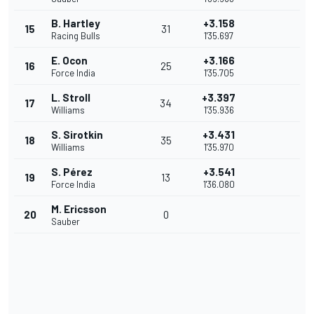
B. Hartley
+3.158
15
31
Racing Bulls
1'35.697
E. Ocon
+3.166
16
25
Force India
1'35.705
L. Stroll
+3.397
17
34
Williams
1'35.936
S. Sirotkin
+3.431
18
35
Williams
1'35.970
S. Pérez
+3.541
19
13
Force India
1'36.080
M. Ericsson
20
0
Sauber