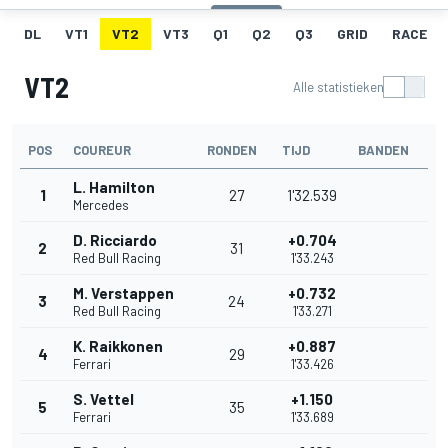
DL
VT1
VT2
VT3
Q1
Q2
Q3
GRID
RACE
VT2
Alle statistieken
POS
COUREUR
RONDEN
TIJD
BANDEN
L. Hamilton
1
27
1'32.539
Mercedes
D. Ricciardo
+0.704
2
31
Red Bull Racing
1'33.243
M. Verstappen
+0.732
3
24
Red Bull Racing
1'33.271
K. Raikkonen
+0.887
4
29
Ferrari
1'33.426
S. Vettel
+1.150
5
35
Ferrari
1'33.689