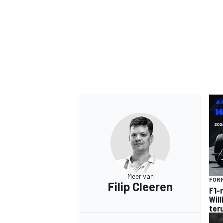
Meer van
FORM
Filip Cleeren
F1-
Wil
ter