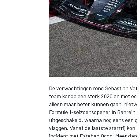
INDYCAR
De verwachtingen rond
Sebastian Vet
team kende een sterk 2020 en met ee
alleen maar beter kunnen gaan, nietwa
Formule 1-seizoensopener in Bahrein
WEC
DTM
uitgeschakeld, waarna nog eens een g
vlaggen. Vanaf de laatste startrij kon
incident met Esteban Ocon. Meer dan P