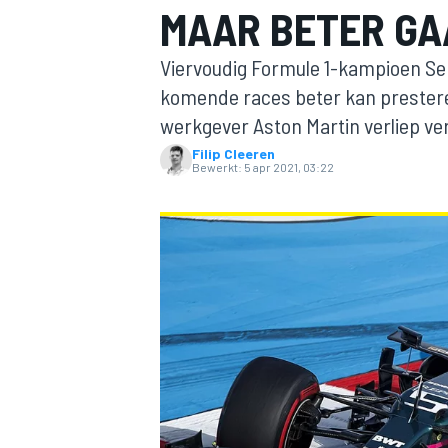
MAAR BETER GA
Viervoudig Formule 1-kampioen Seba
komende races beter kan presteren
werkgever Aston Martin verliep ver
Filip Cleeren
Bewerkt:
5 apr 2021, 03:22
MOTOGP