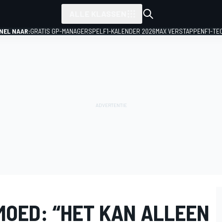
ALLE KLASSEN
NEL NAAR:
GRATIS GP-MANAGERSPEL
F1-KALENDER 2026
MAX VERSTAPPEN
F1-TE
MOED: “HET KAN ALLEEN