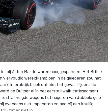
tel
bij
Aston Martin
waren hooggespannen. Het Britse
n viervoudig wereldkampioen in de gelederen zou het
ar? In praktijk bleek dat niet het geval. Tijdens de
werd de Duitser al in het eerste kwalificatiesegment
ridstraf volgde wegens het negeren van dubbele gele
 hij eveneens niet imponeren en had hij een knullig
15 zat er niet in.