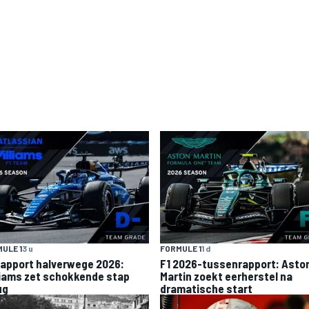
ULE 1
3 u
FORMULE 1
1 d
rapport halverwege 2026:
F1 2026-tussenrapport: Asto
liams zet schokkende stap
Martin zoekt eerherstel na
ug
dramatische start