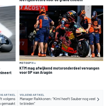
MOTOGP
18 u
KTM mag afwijkend motoronderdeel vervangen
o
voor GP van Aragón
mineert
IG ARTIKEL
VOLGEND ARTIKEL
ft volgens
Manager Raikkonen: “Kimi heeft Sauber nog veel
n gemaakt
te bieden”