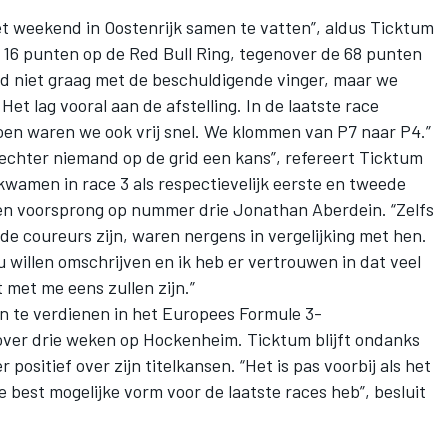
 het weekend in Oostenrijk samen te vatten”, aldus Ticktum
s 16 punten op de Red Bull Ring, tegenover de 68 punten
egd niet graag met de beschuldigende vinger, maar we
et lag vooral aan de afstelling. In de laatste race
oen waren we ook vrij snel. We klommen van P7 naar P4.”
echter niemand op de grid een kans”, refereert Ticktum
amen in race 3 als respectievelijk eerste en tweede
den voorsprong op nummer drie Jonathan Aberdein. “Zelfs
e coureurs zijn, waren nergens in vergelijking met hen.
ou willen omschrijven en ik heb er vertrouwen in dat veel
met me eens zullen zijn.”
en te verdienen in het Europees Formule 3-
over drie weken op Hockenheim. Ticktum blijft ondanks
ositief over zijn titelkansen. “Het is pas voorbij als het
de best mogelijke vorm voor de laatste races heb”, besluit