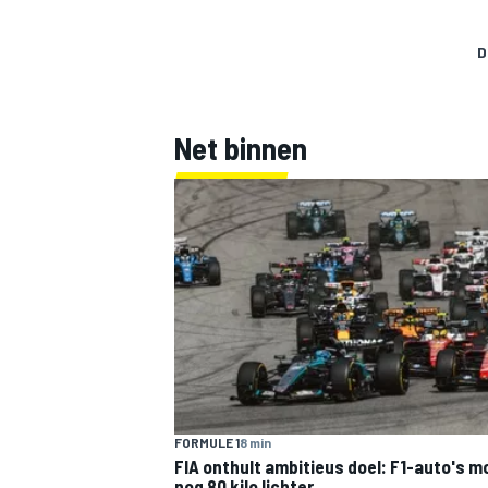
D
Net binnen
FORMULE 1
8 min
FIA onthult ambitieus doel: F1-auto's 
nog 80 kilo lichter