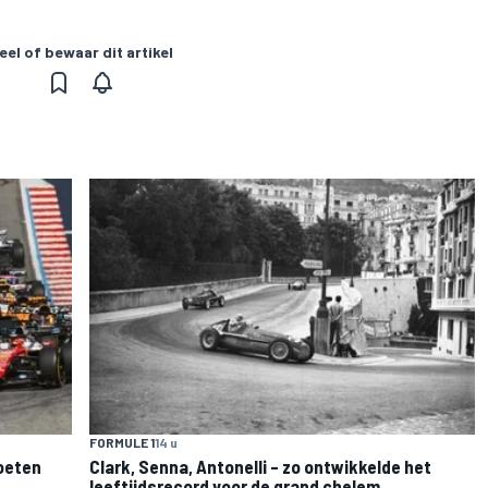
eel of bewaar dit artikel
FORMULE 1
14 u
moeten
Clark, Senna, Antonelli – zo ontwikkelde het
leeftijdsrecord voor de grand chelem