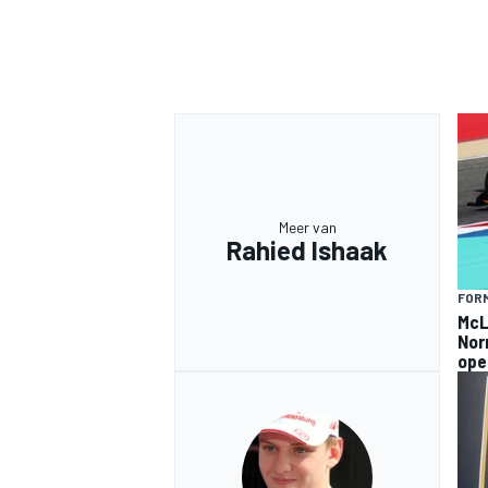
Meer van
Rahied Ishaak
FORM
McLa
Norr
ope