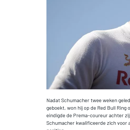
INDYCAR
Nadat Schumacher twee weken gelede
geboekt, won hij op de Red Bull Ring 
WEC
DTM
eindigde de Prema-coureur achter z
Schumacher kwalificeerde zich voor all