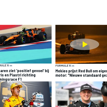
ULE 1
5 m
FORMULE 1
5 m
ren ziet 'positief gevoel' bij
Mekies prijst Red Bull om eige
is en Piastri richting
motor: "Nieuwe standaard ge
ningsrace F1