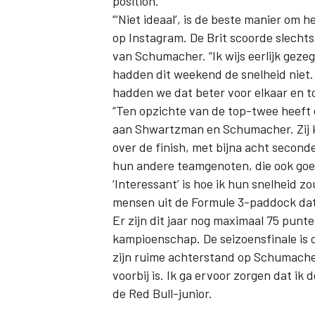
position.
“‘Niet ideaal’, is de beste manier om
op Instagram. De Brit scoorde slecht
van Schumacher. “Ik wijs eerlijk gez
hadden dit weekend de snelheid niet. H
hadden we dat beter voor elkaar en t
“Ten opzichte van de top-twee heeft 
aan Shwartzman en Schumacher. Zij kw
over de finish, met bijna acht secon
hun andere teamgenoten, die ook goed
‘Interessant’ is hoe ik hun snelheid z
mensen uit de Formule 3-paddock dat 
Er zijn dit jaar nog maximaal 75 punt
kampioenschap. De seizoensfinale is 
zijn ruime achterstand op Schumacher p
voorbij is. Ik ga ervoor zorgen dat ik 
de Red Bull-junior.