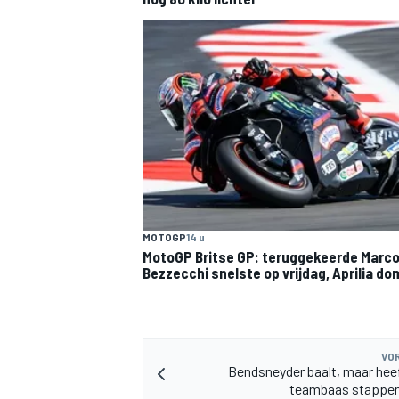
MOTOGP
14 u
MotoGP Britse GP: teruggekeerde Marc
Bezzecchi snelste op vrijdag, Aprilia do
VOR
Bendsneyder baalt, maar hee
teambaas stappe