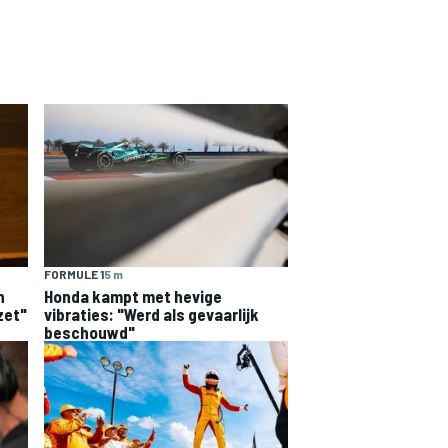
FORMULE 1
5 m
n
Honda kampt met hevige
zet"
vibraties: "Werd als gevaarlijk
beschouwd"