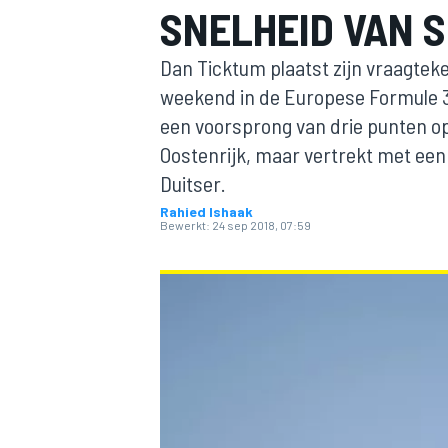
SNELHEID VAN 
Dan Ticktum plaatst zijn vraagtek
weekend in de Europese Formule 3
een voorsprong van drie punten op
Oostenrijk, maar vertrekt met een
Duitser.
Rahied Ishaak
MOTOGP
Bewerkt:
24 sep 2018, 07:59