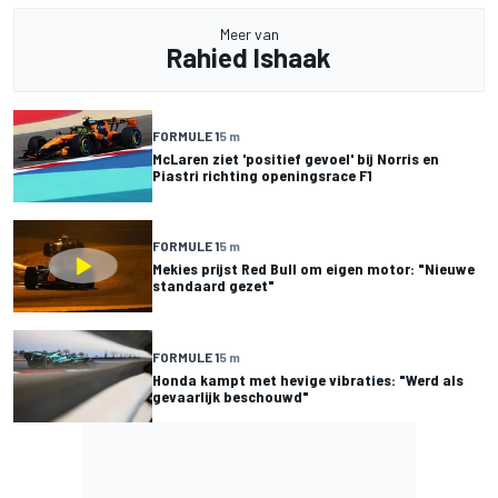
Meer van
Rahied Ishaak
FORMULE 1
5 m
McLaren ziet 'positief gevoel' bij Norris en
Piastri richting openingsrace F1
FORMULE 1
5 m
Mekies prijst Red Bull om eigen motor: "Nieuwe
standaard gezet"
FORMULE 1
5 m
Honda kampt met hevige vibraties: "Werd als
gevaarlijk beschouwd"