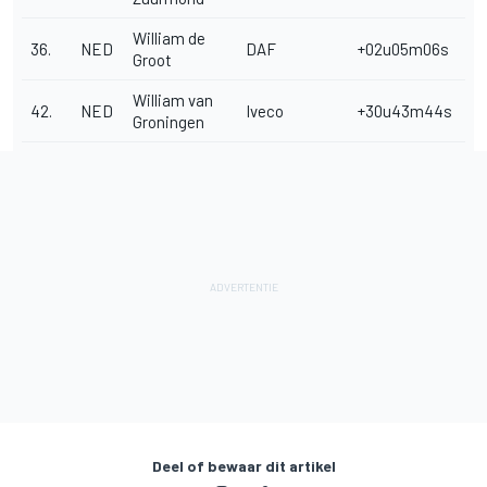
William de
36.
NED
DAF
+02u05m06s
Groot
William van
42.
NED
Iveco
+30u43m44s
Groningen
Deel of bewaar dit artikel