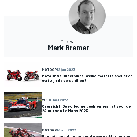
Meer van
Mark Bremer
MOTOGP
12 jun 2023
MotoGP vs Superbikes: Welke motor is sneller en
wat zijn de verschillen?
WEC
11 mei 2023
Overzicht: De volledige deelnemerslijst voor de
24 uur van Le Mans 2023
MOTOGP
14 apr 2023
Bagnaia zocht, maar vond geen verklaring voor