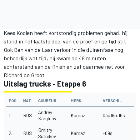
Kees Koolen heeft kortstondig problemen gehad, hij
stond in het laatste deel van de proef enige tijd stil.
Ook Ben van de Laar verloor in die duinenfase nog
behoorlijk wat tijd, hij kwam op 48 minuten
achterstand aan de finish en zat daarmee net voor
Richard de Groot.
Uitslag trucks - Etappe 6
POS.
NAT.
COUREUR
MERK
VERSCHIL
Andrey
1.
RUS
Kamaz
03u16m16s
Karginov
Dmitry
2.
RUS
Kamaz
+09s
Sotnikov