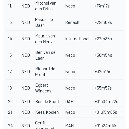
Mitchel van
11.
NED
Iveco
+17m17s
den Brink
Pascal de
13.
NED
Renault
+22m09s
Baar
Maurik van
14.
NED
International
+22m35s
den Heuvel
Ben van de
15.
NED
Iveco
+30m54s
Laar
Richard de
17.
NED
Iveco
+32m14s
Groot
Egbert
19.
NED
Iveco
+55m57s
Wingens
20.
NED
Ben de Groot
DAF
+01u04m22s
21.
NED
Kees Koolen
Iveco
+01u15m03s
Gerrit
24.
NED
MAN
+01u24m41s
Zuurmond