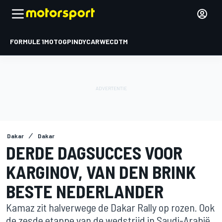
FORMULE 1
MOTOGP
INDYCAR
WEC
DTM
Dakar
Dakar
DERDE DAGSUCCES VOOR
KARGINOV, VAN DEN BRINK
BESTE NEDERLANDER
Kamaz zit halverwege de Dakar Rally op rozen. Ook
de zesde etappe van de wedstrijd in Saudi-Arabië