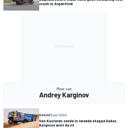
crash in Argentinië
Meer van
Andrey Karginov
DAKAR
3 jan 2022
Van Kasteren zesde in tweede etappe Dakar,
Karginov wint de rit