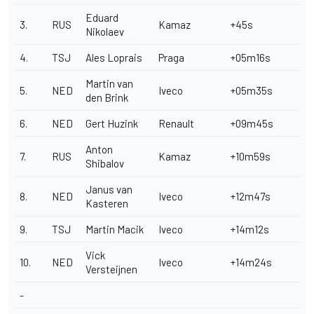
Eduard
3.
RUS
Kamaz
+45s
Nikolaev
4.
TSJ
Ales Loprais
Praga
+05m16s
Martin van
5.
NED
Iveco
+05m35s
den Brink
6.
NED
Gert Huzink
Renault
+09m45s
Anton
7.
RUS
Kamaz
+10m59s
Shibalov
Janus van
8.
NED
Iveco
+12m47s
Kasteren
9.
TSJ
Martin Macik
Iveco
+14m12s
Vick
10.
NED
Iveco
+14m24s
Versteijnen
-