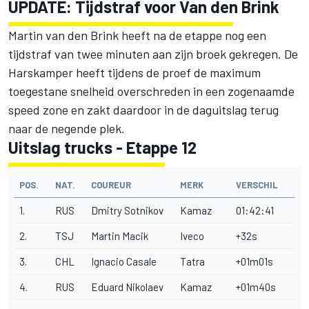
UPDATE: Tijdstraf voor Van den Brink
Martin van den Brink heeft na de etappe nog een
tijdstraf van twee minuten aan zijn broek gekregen. De
Harskamper heeft tijdens de proef de maximum
toegestane snelheid overschreden in een zogenaamde
speed zone en zakt daardoor in de daguitslag terug
naar de negende plek.
Uitslag trucks - Etappe 12
POS.
NAT.
COUREUR
MERK
VERSCHIL
1.
RUS
Dmitry Sotnikov
Kamaz
01:42:41
2.
TSJ
Martin Macik
Iveco
+32s
3.
CHL
Ignacio Casale
Tatra
+01m01s
4.
RUS
Eduard Nikolaev
Kamaz
+01m40s