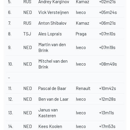
5.
RUS
Andrey Karginov
Kamaz
+02m21s
6.
NED
Vick Versteijnen
Iveco
+05m24s
7.
RUS
Anton Shibalov
Kamaz
+06m21s
8.
TSJ
Ales Loprais
Praga
+07m10s
Martin van den
9.
NED
Iveco
+07m19s
Brink
Mitchel van den
10.
NED
Iveco
+08m49s
Brink
-
11.
NED
Pascal de Baar
Renault
+10m42s
12.
NED
Ben van de Laar
Iveco
+12m28s
Janus van
13.
NED
Iveco
+13m11s
Kasteren
14.
NED
Kees Koolen
Iveco
+17m53s