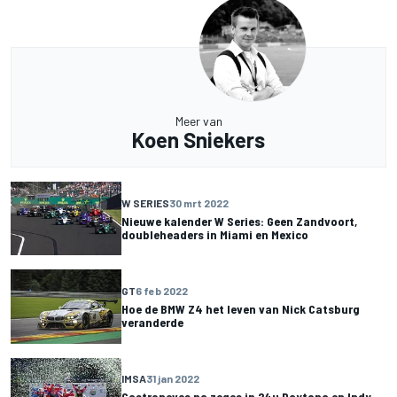
Meer van
Koen Sniekers
W SERIES
30 mrt 2022
Nieuwe kalender W Series: Geen Zandvoort,
doubleheaders in Miami en Mexico
GT
6 feb 2022
Hoe de BMW Z4 het leven van Nick Catsburg
veranderde
IMSA
31 jan 2022
Castroneves na zeges in 24u Daytona en Indy