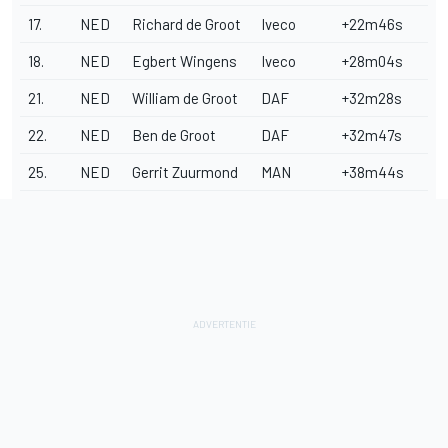
17.
NED
Richard de Groot
Iveco
+22m46s
18.
NED
Egbert Wingens
Iveco
+28m04s
21.
NED
William de Groot
DAF
+32m28s
22.
NED
Ben de Groot
DAF
+32m47s
25.
NED
Gerrit Zuurmond
MAN
+38m44s