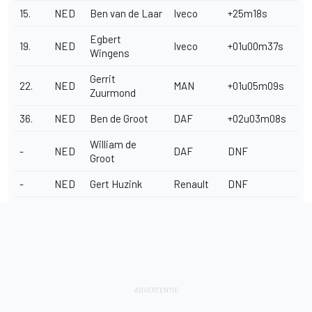
15.
NED
Ben van de Laar
Iveco
+25m18s
Egbert
19.
NED
Iveco
+01u00m37s
Wingens
Gerrit
22.
NED
MAN
+01u05m09s
Zuurmond
36.
NED
Ben de Groot
DAF
+02u03m08s
William de
-
NED
DAF
DNF
Groot
-
NED
Gert Huzink
Renault
DNF