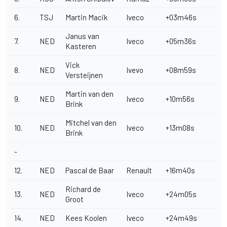
6.
TSJ
Martin Macik
Iveco
+03m46s
Janus van
7.
NED
Iveco
+05m36s
Kasteren
Vick
8.
NED
Ivevo
+08m59s
Versteijnen
Martin van den
9.
NED
Iveco
+10m56s
Brink
Mitchel van den
10.
NED
Iveco
+13m08s
Brink
-
12.
NED
Pascal de Baar
Renault
+16m40s
Richard de
13.
NED
Iveco
+24m05s
Groot
14.
NED
Kees Koolen
Iveco
+24m49s