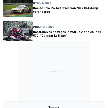
GT
6 feb 2022
Hoe de BMW Z4 het leven van Nick Catsburg
veranderde
IMSA
31 jan 2022
Castroneves na zeges in 24u Daytona en Indy
500: “Op naar Le Mans”
Meer van