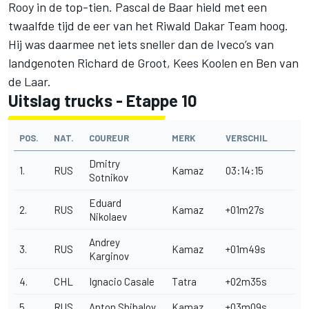
Rooy in de top-tien. Pascal de Baar hield met een
twaalfde tijd de eer van het Riwald Dakar Team hoog.
Hij was daarmee net iets sneller dan de Iveco’s van
landgenoten Richard de Groot, Kees Koolen en Ben van
de Laar.
Uitslag trucks - Etappe 10
POS.
NAT.
COUREUR
MERK
VERSCHIL
Dmitry
1.
RUS
Kamaz
03:14:15
Sotnikov
Eduard
2.
RUS
Kamaz
+01m27s
Nikolaev
Andrey
3.
RUS
Kamaz
+01m49s
Karginov
4.
CHL
Ignacio Casale
Tatra
+02m35s
5.
RUS
Anton Shibalov
Kamaz
+03m09s