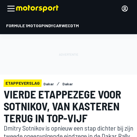
FORMULE 1
MOTOGP
INDYCAR
WEC
DTM
ETAPPEVERSLAG
Dakar
Dakar
VIERDE ETAPPEZEGE VOOR
SOTNIKOV, VAN KASTEREN
TERUG IN TOP-VIJF
Dmitry Sotnikov is opnieuw een stap dichter bij zijn
tweede opeenvolgende eindzege in de Dakar Rally.