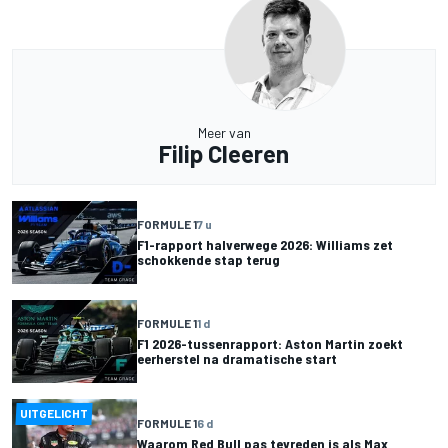
Meer van
Filip Cleeren
FORMULE 1
7 u
F1-rapport halverwege 2026: Williams zet
schokkende stap terug
FORMULE 1
1 d
F1 2026-tussenrapport: Aston Martin zoekt
eerherstel na dramatische start
UITGELICHT
FORMULE 1
6 d
Waarom Red Bull pas tevreden is als Max