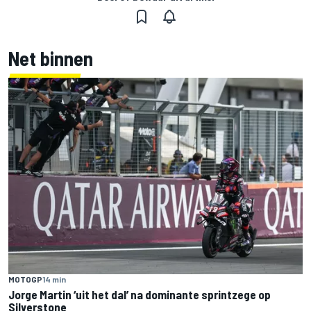
Net binnen
MOTOGP
14 min
Jorge Martin ‘uit het dal’ na dominante sprintzege op
Silverstone