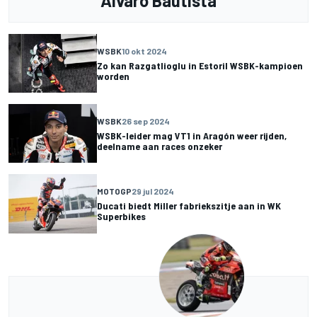
Alvaro Bautista
WSBK
10 okt 2024
Zo kan Razgatlioglu in Estoril WSBK-kampioen
worden
WSBK
26 sep 2024
WSBK-leider mag VT1 in Aragón weer rijden,
deelname aan races onzeker
MOTOGP
29 jul 2024
Ducati biedt Miller fabriekszitje aan in WK
Superbikes