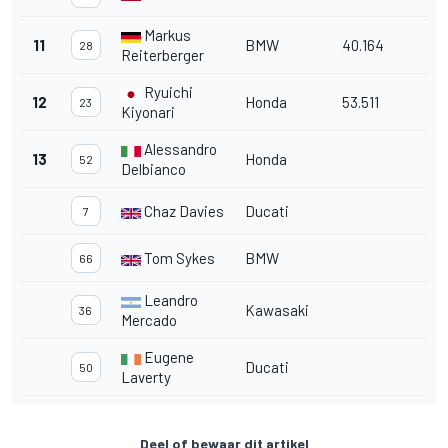
Markus
11
BMW
40.164
28
Reiterberger
Ryuichi
12
Honda
53.511
23
Kiyonari
Alessandro
13
Honda
52
Delbianco
Chaz Davies
Ducati
7
Tom Sykes
BMW
66
Leandro
Kawasaki
36
Mercado
Eugene
Ducati
50
Laverty
Deel of bewaar dit artikel