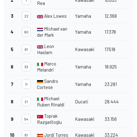
2
Kawasaki
10.053
1
Rea
3
Alex Lowes
Yamaha
12.368
22
Michael van
4
Yamaha
17.378
60
der Mark
Leon
5
Kawasaki
17.518
91
Haslam
Marco
6
Yamaha
18.925
33
Melandri
Sandro
7
Yamaha
23.281
11
Cortese
Michael
8
Ducati
28.444
21
Ruben Rinaldi
Toprak
9
Kawasaki
33.156
54
Razgatlioglu
10
Jordi Torres
Kawasaki
33.224
81