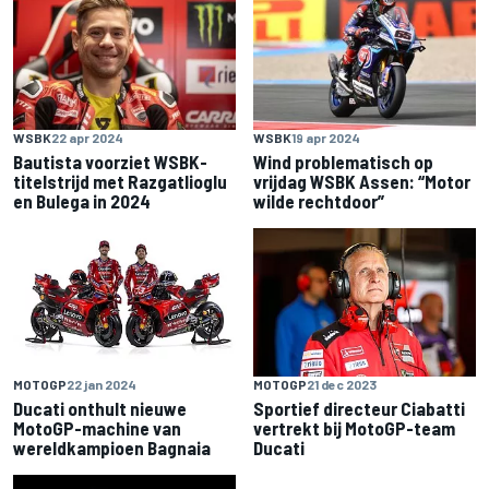
WSBK
22 apr 2024
WSBK
19 apr 2024
Bautista voorziet WSBK-
Wind problematisch op
titelstrijd met Razgatlioglu
vrijdag WSBK Assen: “Motor
en Bulega in 2024
wilde rechtdoor”
MOTOGP
22 jan 2024
MOTOGP
21 dec 2023
Ducati onthult nieuwe
Sportief directeur Ciabatti
MotoGP-machine van
vertrekt bij MotoGP-team
wereldkampioen Bagnaia
Ducati