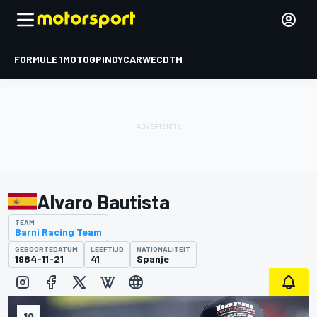
FORMULE 1
MOTOGP
INDYCAR
WEC
DTM
Alvaro Bautista
TEAM
Barni Racing Team
GEBOORTEDATUM
LEEFTIJD
NATIONALITEIT
1984-11-21
41
Spanje
19