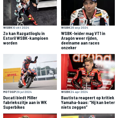
WSBK
10 okt 2024
WSBK
26 sep 2024
Zo kan Razgatlioglu in
WSBK-leider mag VT1 in
Estoril WSBK-kampioen
Aragón weer rijden,
worden
deelname aan races
onzeker
MOTOGP
29 jul 2024
WSBK
24 apr 2024
Ducati biedt Miller
Bautista reageert op kritiek
fabriekszitje aan in WK
Yamaha-baas: “Hij kan beter
Superbikes
niets zeggen”