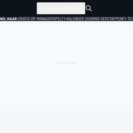
ALLE KLASSEN
NEL NAAR:
GRATIS GP-MANAGERSPEL
F1-KALENDER 2026
MAX VERSTAPPEN
F1-TE