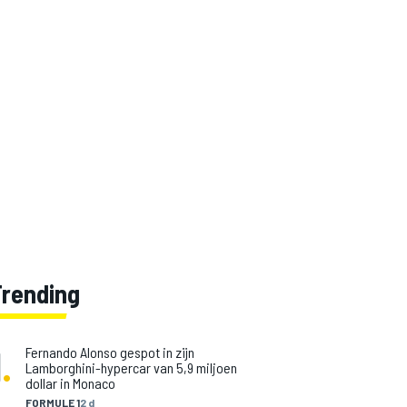
Trending
1
.
Fernando Alonso gespot in zijn
Lamborghini-hypercar van 5,9 miljoen
dollar in Monaco
FORMULE 1
2 d