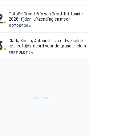
2
.
MotoGP Grand Prix van Groot-Brittannië
2026: tijden, uitzending en meer
MOTOGP
20 u
3
.
Clark, Senna, Antonelli – zo ontwikkelde
het leeftijdsrecord voor de grand chelem
FORMULE 1
13 u