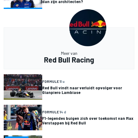
dan zijn architecten?
Meer van
Red Bull Racing
FORMULE 1
1 u
Red Bull vindt naar verluidt opvolger voor
Gianpiero Lambiase
FORMULE 1
4 d
F1-legendes buigen zich over toekomst van Max
Verstappen bij Red Bull