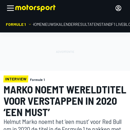
FORMULE 1
HOME
NIEUWS
KALENDER
RESULTATEN
STAND
F1 LIVEBL
INTERVIEW
Formule 1
MARKO NOEMT WERELDTITEL
VOOR VERSTAPPEN IN 2020
‘EEN MUST’
Helmut Marko noemt het ‘een must’ voor Red Bull
om in 2020 de titel in de Formule 1 te pakken met