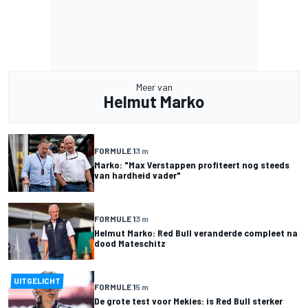
Meer van
Helmut Marko
FORMULE 1
3 m
Marko: "Max Verstappen profiteert nog steeds
van hardheid vader"
FORMULE 1
3 m
Helmut Marko: Red Bull veranderde compleet na
dood Mateschitz
UITGELICHT
FORMULE 1
5 m
De grote test voor Mekies: is Red Bull sterker