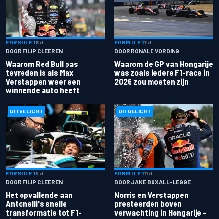
FORMULE 1
6 d
FORMULE 1
7 d
DOOR FILIP CLEEREN
DOOR RONALD VORDING
Waarom Red Bull pas
Waarom de GP van Hongarije
tevreden is als Max
was zoals iedere F1-race in
Verstappen weer een
2026 zou moeten zijn
winnende auto heeft
UITGELICHT
UITGELICHT
FORMULE 1
9 d
FORMULE 1
11 d
DOOR FILIP CLEEREN
DOOR JAKE BOXALL-LEGGE
Het opvallende aan
Norris en Verstappen
Antonelli's snelle
presteerden boven
transformatie tot F1-
verwachting in Hongarije -