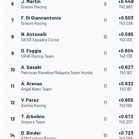
J. Martín
+0.448
6
9
Gresini Racing
1'42.983
F. Di Giannantonio
+0.503
7
11
Gresini Racing
1'43.038
N. Antonelli
+0.595
8
10
SIC58 Squadra Corse
1'43.130
D. Foggia
+0.604
9
11
VR46 Racing Team
1'43.139
A. Sasaki
+0.627
10
11
Petronas Raceline Malaysia Team Honda
1'43.162
A. Arenas
+0.632
11
11
Ángel Nieto Team
1'43.167
V. Pérez
+0.655
12
11
Avintia Racing
1'43.190
T. Arbolino
+0.672
13
11
Snipers Team
1'43.207
D. Binder
+0.723
14
10
KTM Factory Racing
1'43.258