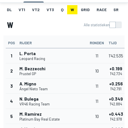
DL
VT1
VT2
VT3
Q
W
GRID
RACE
SR
W
Alle statistieken
POS
RIJDER
RONDEN
TIJD
L. Porta
1
11
1'42.535
Leopard Racing
M. Bezzecchi
+0.199
2
10
Prustel GP
1'42.734
A. Migno
+0.256
3
11
Ángel Nieto Team
1'42.791
N. Bulega
+0.349
4
11
VR46 Racing Team
1'42.884
M. Ramírez
+0.443
5
10
Platinum Bay Real Estate
1'42.978