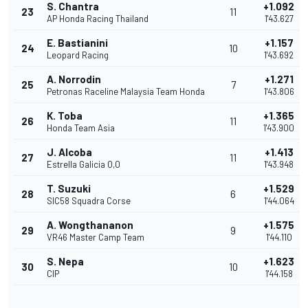
S. Chantra
+1.092
23
11
AP Honda Racing Thailand
1'43.627
E. Bastianini
+1.157
24
10
Leopard Racing
1'43.692
A. Norrodin
+1.271
25
7
Petronas Raceline Malaysia Team Honda
1'43.806
K. Toba
+1.365
26
11
Honda Team Asia
1'43.900
J. Alcoba
+1.413
27
11
Estrella Galicia 0,0
1'43.948
T. Suzuki
+1.529
28
6
SIC58 Squadra Corse
1'44.064
A. Wongthananon
+1.575
29
9
VR46 Master Camp Team
1'44.110
S. Nepa
+1.623
30
10
CIP
1'44.158