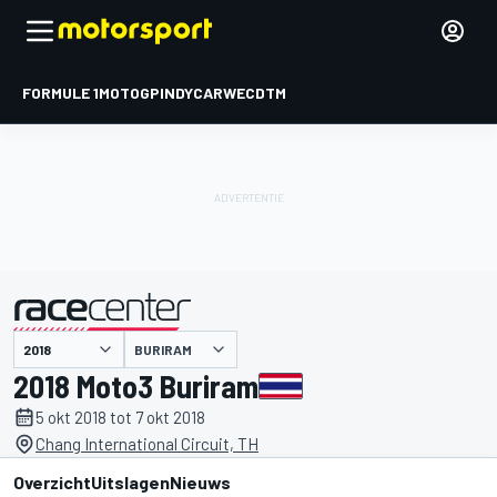
FORMULE 1
MOTOGP
INDYCAR
WEC
DTM
BURIRAM
gepresenteerd door
2018 Moto3 Buriram
5 okt 2018 tot 7 okt 2018
Chang International Circuit, TH
Overzicht
Uitslagen
Nieuws