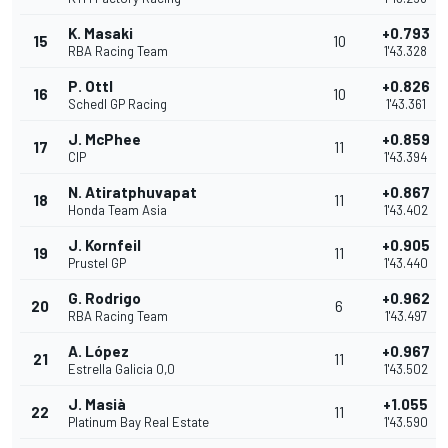
K. Masaki
+0.793
15
10
RBA Racing Team
1'43.328
P. Ottl
+0.826
16
10
Schedl GP Racing
1'43.361
J. McPhee
+0.859
17
11
CIP
1'43.394
N. Atiratphuvapat
+0.867
18
11
Honda Team Asia
1'43.402
J. Kornfeil
+0.905
19
11
Prustel GP
1'43.440
G. Rodrigo
+0.962
20
6
RBA Racing Team
1'43.497
A. López
+0.967
21
11
Estrella Galicia 0,0
1'43.502
J. Masià
+1.055
22
11
Platinum Bay Real Estate
1'43.590