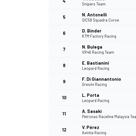
4
Snipers Team
N. Antonelli
5
SIC58 Squadra Corse
INDYCAR
D. Binder
6
KTM Factory Racing
N. Bulega
7
VR46 Racing Team
E. Bastianini
8
Leopard Racing
F. Di Giannantonio
9
Gresini Racing
L. Porta
10
Leopard Racing
A. Sasaki
11
WEC
DTM
Petronas Raceline Malaysia T
V. Pérez
12
Avintia Racing