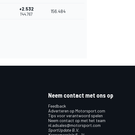
+2.532
156.484
1'44.767
Neem contact met ons op
Feedback
Adverteren op Motorsport.com
Tips voor verantwoord spelen
Neem contact op met het team
nl.adsales@motorsport.com
SportUpdate B.V.
Kennemerplein 6 – 14