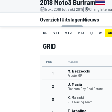
2018 Moto3 Buriram
|
5 okt 2018 tot 7 okt 2018
Chang Internat
Overzicht
Uitslagen
Nieuws
DL
VT1
VT2
VT3
Q
W
GR
GRID
MOTOGP
POS
RIJDER
M. Bezzecchi
1
Prustel GP
J. Masià
2
Platinum Bay Real Estate
K. Masaki
3
RBA Racing Team
T. Arbolino