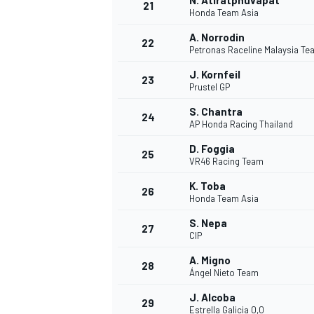
N. Atiratphuvapat
21
Honda Team Asia
A. Norrodin
22
Petronas Raceline Malaysia T
J. Kornfeil
23
Prustel GP
S. Chantra
24
AP Honda Racing Thailand
D. Foggia
25
VR46 Racing Team
K. Toba
26
Honda Team Asia
S. Nepa
27
CIP
A. Migno
28
Ángel Nieto Team
J. Alcoba
29
Estrella Galicia 0,0