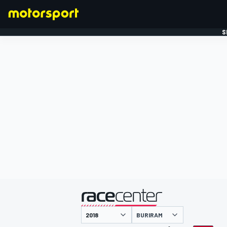
S
FORMULE 1
gepresenteerd door
BURIRAM