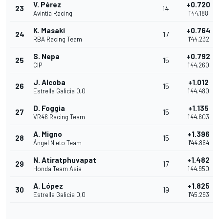
V. Pérez
+0.720
23
14
Avintia Racing
1'44.188
K. Masaki
+0.764
24
17
RBA Racing Team
1'44.232
S. Nepa
+0.792
25
15
CIP
1'44.260
J. Alcoba
+1.012
26
15
Estrella Galicia 0,0
1'44.480
D. Foggia
+1.135
27
15
VR46 Racing Team
1'44.603
A. Migno
+1.396
28
15
Ángel Nieto Team
1'44.864
N. Atiratphuvapat
+1.482
29
17
Honda Team Asia
1'44.950
A. López
+1.825
30
19
Estrella Galicia 0,0
1'45.293