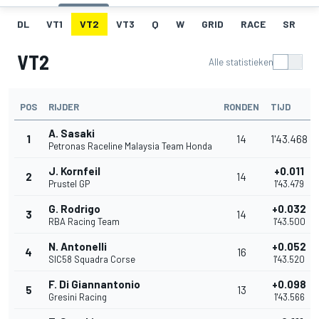
DL
VT1
VT2
VT3
Q
W
GRID
RACE
SR
VT2
Alle statistieken
POS
RIJDER
RONDEN
TIJD
A. Sasaki
1
14
1'43.468
Petronas Raceline Malaysia Team Honda
J. Kornfeil
+0.011
2
14
Prustel GP
1'43.479
G. Rodrigo
+0.032
3
14
RBA Racing Team
1'43.500
N. Antonelli
+0.052
4
16
SIC58 Squadra Corse
1'43.520
F. Di Giannantonio
+0.098
5
13
Gresini Racing
1'43.566