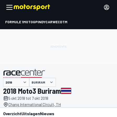
FORMULE 1
MOTOGP
INDYCAR
WEC
DTM
BURIRAM
gepresenteerd door
2018 Moto3 Buriram
5 okt 2018 tot 7 okt 2018
Chang International Circuit, TH
Overzicht
Uitslagen
Nieuws