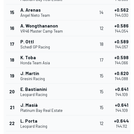
A. Arenas
+0.562
15
14
Ángel Nieto Team
1'44.030
A. Wongthananon
+0.586
16
12
VR46 Master Camp Team
1'44.054
P. Ottl
+0.589
17
18
Schedl GP Racing
1'44.057
K. Toba
+0.598
18
17
Honda Team Asia
1'44.066
J. Martín
+0.620
19
15
Gresini Racing
1'44.088
E. Bastianini
+0.641
20
15
Leopard Racing
1'44.109
J. Masià
+0.641
21
15
Platinum Bay Real Estate
1'44.109
L. Porta
+0.644
22
12
Leopard Racing
1'44.112