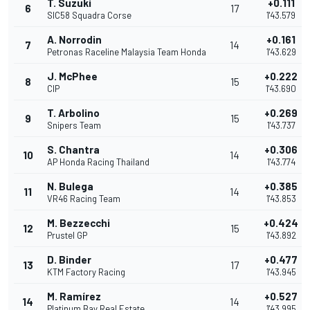
T. Suzuki
+0.111
6
17
SIC58 Squadra Corse
1'43.579
A. Norrodin
+0.161
7
14
Petronas Raceline Malaysia Team Honda
1'43.629
J. McPhee
+0.222
8
15
CIP
1'43.690
T. Arbolino
+0.269
9
15
Snipers Team
1'43.737
S. Chantra
+0.306
10
14
AP Honda Racing Thailand
1'43.774
N. Bulega
+0.385
11
14
VR46 Racing Team
1'43.853
M. Bezzecchi
+0.424
12
15
Prustel GP
1'43.892
D. Binder
+0.477
13
17
KTM Factory Racing
1'43.945
M. Ramírez
+0.527
14
14
Platinum Bay Real Estate
1'43.995