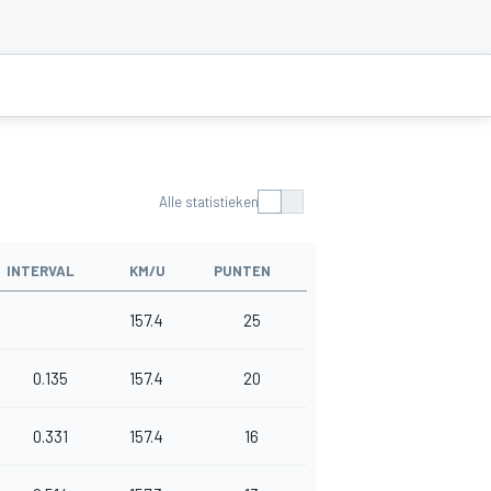
Alle statistieken
INTERVAL
KM/U
PUNTEN
157.4
25
0.135
157.4
20
0.331
157.4
16