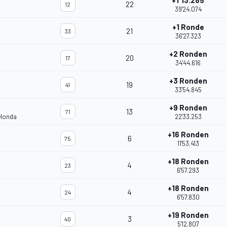
+1'13.285
22
12
39'24.074
+1 Ronde
21
33
36'27.323
+2 Ronden
20
17
34'44.616
+3 Ronden
19
41
33'54.845
+9 Ronden
13
71
 Honda
22'33.253
+16 Ronden
6
75
11'53.413
+18 Ronden
4
23
6'57.293
+18 Ronden
4
24
6'57.830
+19 Ronden
3
40
5'12.807