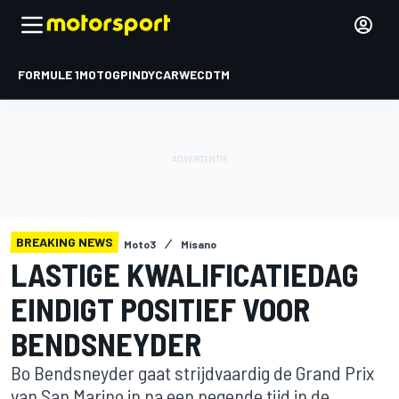
FORMULE 1
MOTOGP
INDYCAR
WEC
DTM
BREAKING NEWS
Moto3
Misano
LASTIGE KWALIFICATIEDAG
EINDIGT POSITIEF VOOR
BENDSNEYDER
Bo Bendsneyder gaat strijdvaardig de Grand Prix
van San Marino in na een negende tijd in de