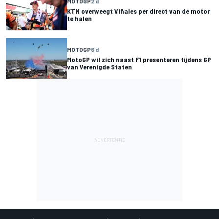
MOTOGP
2 d
KTM overweegt Viñales per direct van de motor
te halen
MOTOGP
6 d
MotoGP wil zich naast F1 presenteren tijdens GP
van Verenigde Staten