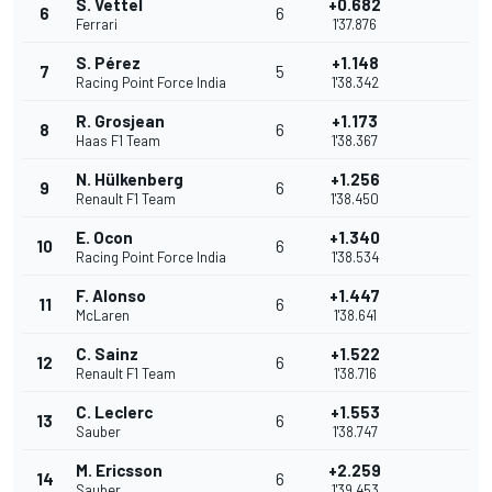
S. Vettel
+0.682
6
6
Ferrari
1'37.876
S. Pérez
+1.148
7
5
Racing Point Force India
1'38.342
R. Grosjean
+1.173
8
6
Haas F1 Team
1'38.367
N. Hülkenberg
+1.256
9
6
Renault F1 Team
1'38.450
E. Ocon
+1.340
10
6
Racing Point Force India
1'38.534
F. Alonso
+1.447
11
6
McLaren
1'38.641
C. Sainz
+1.522
12
6
Renault F1 Team
1'38.716
C. Leclerc
+1.553
13
6
Sauber
1'38.747
M. Ericsson
+2.259
14
6
Sauber
1'39.453