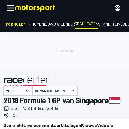
RESULTATEN
FORMULE 1
HOME
NIEUWS
KALENDER
STAND
F1 LIVEBL
GP VAN SINGAPORE
gepresenteerd door
2018 Formule 1 GP van Singapore
13 sep 2018 tot 16 sep 2018
, SG
Overzicht
Live commentaar
Uitslagen
Nieuws
Video's