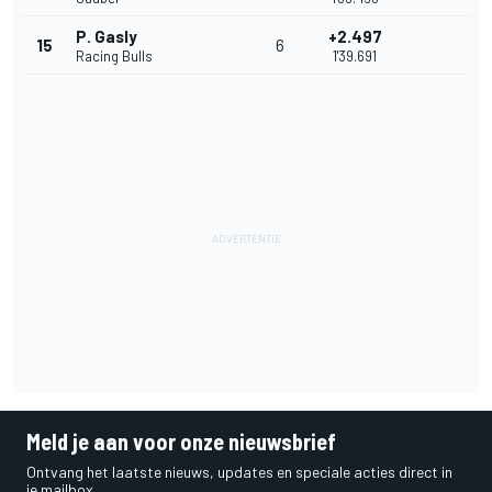
P. Gasly
+2.497
15
6
Racing Bulls
1'39.691
Meld je aan voor onze nieuwsbrief
Ontvang het laatste nieuws, updates en speciale acties direct in
je mailbox.