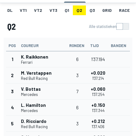
DL
VT1
VT2
VT3
Q1
Q2
Q3
GRID
RACE
Q2
Alle statistieken
POS
COUREUR
RONDEN
TIJD
BANDEN
K. Raikkonen
1
6
1'37.194
Ferrari
M. Verstappen
+0.020
2
3
Red Bull Racing
1'37.214
V. Bottas
+0.060
3
7
Mercedes
1'37.254
L. Hamilton
+0.150
4
6
Mercedes
1'37.344
D. Ricciardo
+0.212
5
3
Red Bull Racing
1'37.406