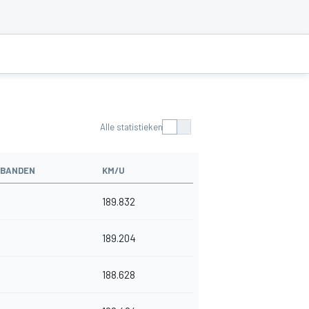
Alle statistieken
BANDEN
KM/U
189.832
189.204
188.628