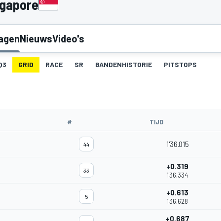
ngapore
lagen
Nieuws
Video's
Q3
GRID
RACE
SR
BANDENHISTORIE
PITSTOPS
#
TIJD
1'36.015
44
+0.319
33
1'36.334
+0.613
5
1'36.628
+0.687