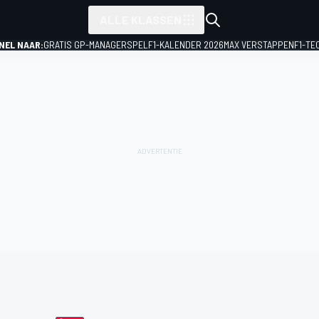
ALLE KLASSEN
NEL NAAR:
GRATIS GP-MANAGERSPEL
F1-KALENDER 2026
MAX VERSTAPPEN
F1-TE