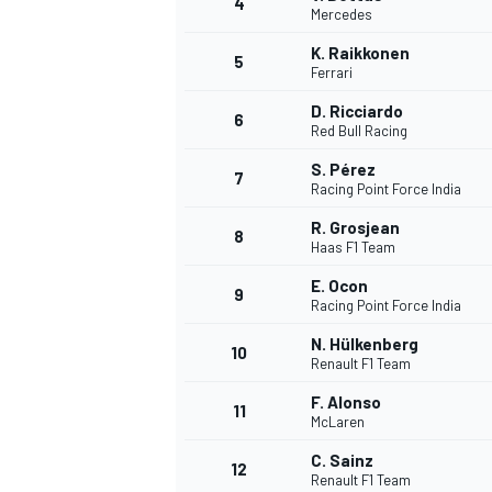
4
Mercedes
K. Raikkonen
5
Ferrari
INDYCAR
D. Ricciardo
6
Red Bull Racing
S. Pérez
7
Racing Point Force India
R. Grosjean
8
Haas F1 Team
E. Ocon
9
Racing Point Force India
N. Hülkenberg
10
Renault F1 Team
F. Alonso
11
WEC
DTM
McLaren
C. Sainz
12
Renault F1 Team