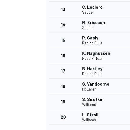
C. Leclerc
13
Sauber
M. Ericsson
14
Sauber
P. Gasly
15
Racing Bulls
K. Magnussen
16
Haas F1 Team
B. Hartley
17
Racing Bulls
S. Vandoorne
18
McLaren
S. Sirotkin
19
Williams
L. Stroll
20
Williams