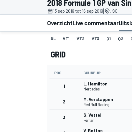
2018 Formule 1 GP van Si
|
13 sep 2018 tot 16 sep 2018
, SG
Overzicht
Live commentaar
Uits
DL
VT1
VT2
VT3
Q1
Q2
GRID
MOTOGP
POS
COUREUR
L. Hamilton
1
Mercedes
M. Verstappen
2
Red Bull Racing
S. Vettel
3
Ferrari
V. Bottas