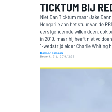
TICKTUM BIJ RE
Niet Dan Ticktum maar Jake Dennis
Hongarije aan het stuur van de RB
eerstgenoemde willen doen, ook omd
in 2019, maar hij heeft niet voldo
1-wedstrijdleider Charlie Whiting h
Rahied Ishaak
MOTOGP
Bewerkt:
31 jul 2018, 12:32