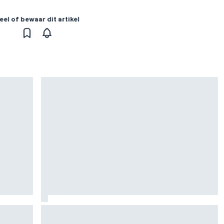
eel of bewaar dit artikel
or rest
Waarom F1 nog altijd maar één Grand Prix zelf
en
organiseert