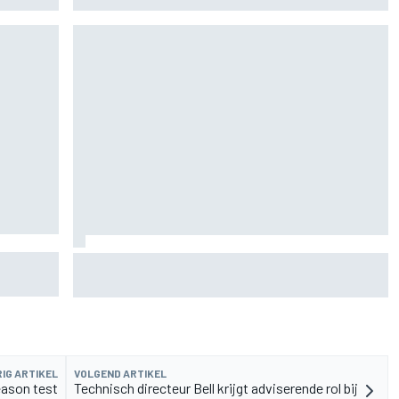
n
De nieuwigheid van Cadillac is eraf, maar dat is
juist een compliment
IG ARTIKEL
VOLGEND ARTIKEL
eason test
Technisch directeur Bell krijgt adviserende rol bij