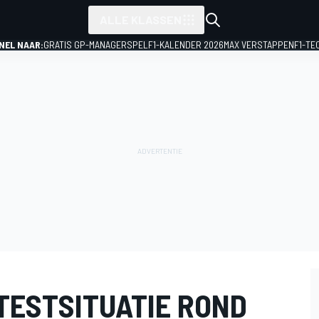
ALLE KLASSEN
NEL NAAR:
GRATIS GP-MANAGERSPEL
F1-KALENDER 2026
MAX VERSTAPPEN
F1-TE
TESTSITUATIE ROND