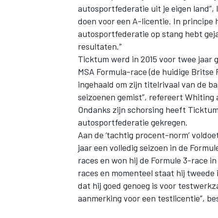
autosportfederatie uit je eigen land”, l
doen voor een A-licentie. In principe h
autosportfederatie op stang hebt gej
resultaten.”
Ticktum werd in 2015 voor twee jaar g
MSA Formula-race (de huidige Britse 
ingehaald om zijn titelrivaal van de b
seizoenen gemist”, refereert Whiting 
Ondanks zijn schorsing heeft Ticktum 
autosportfederatie gekregen.
Aan de ‘tachtig procent-norm’ voldoet
jaar een volledig seizoen in de Formu
races en won hij de Formule 3-race in
races en momenteel staat hij tweede i
dat hij goed genoeg is voor testwerk
aanmerking voor een testlicentie”, bes