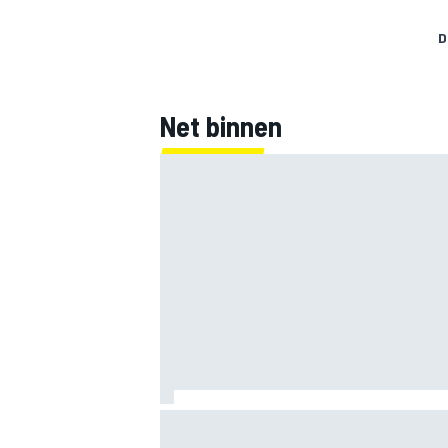
D
Net binnen
Mercedes houdt timing van upgrades vo
F1-seizoen 2026 nauwlettend in de gat