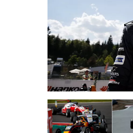
INDYCAR
WEC
DTM