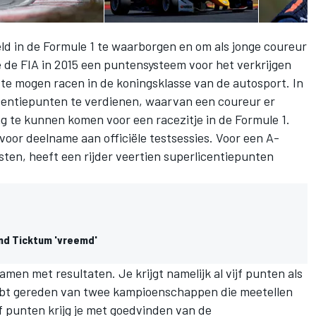
ld in de Formule 1 te waarborgen en om als jonge coureur
e de FIA in 2015 een puntensysteem voor
het verkrijgen
m te mogen racen in de koningsklasse van de autosport. In
icentiepunten te verdienen, waarvan een coureur er
 te kunnen komen voor een racezitje in de Formule 1.
oor deelname aan officiële testsessies. Voor een A-
esten, heeft een rijder veertien superlicentiepunten
ond Ticktum 'vreemd'
men met resultaten. Je krijgt namelijk al vijf punten als
hebt gereden van twee kampioenschappen die meetellen
f punten krijg je met goedvinden van de