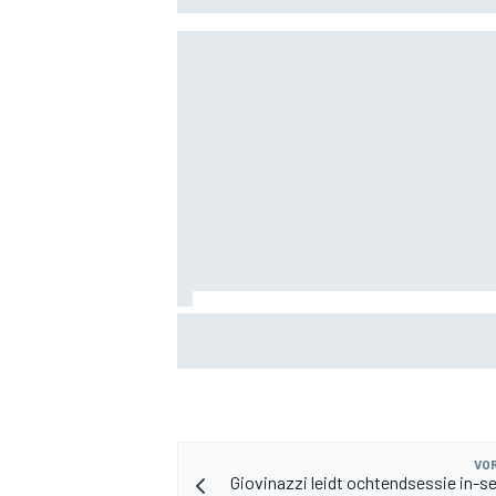
MEER RACEKLASSEN
Albon: Baku-upgrade lost problemen va
Williams in F1 2026 niet op
VOR
Giovinazzi leidt ochtendsessie in-s