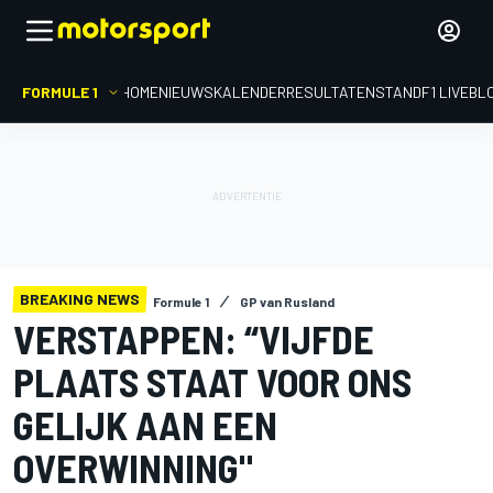
FORMULE 1
HOME
NIEUWS
KALENDER
RESULTATEN
STAND
F1 LIVEBL
BREAKING NEWS
Formule 1
GP van Rusland
VERSTAPPEN: “VIJFDE
PLAATS STAAT VOOR ONS
GELIJK AAN EEN
OVERWINNING"