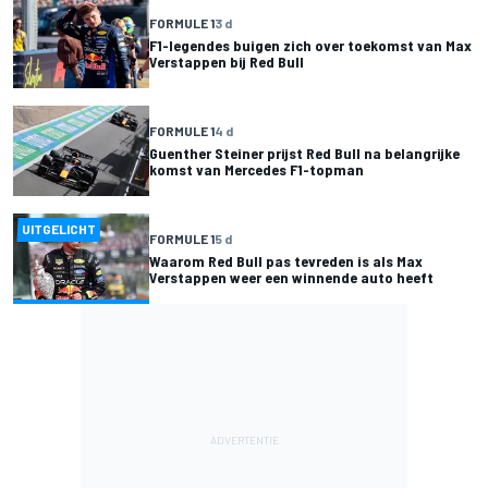
FORMULE 1
3 d
F1-legendes buigen zich over toekomst van Max
Verstappen bij Red Bull
FORMULE 1
4 d
Guenther Steiner prijst Red Bull na belangrijke
komst van Mercedes F1-topman
UITGELICHT
FORMULE 1
5 d
Waarom Red Bull pas tevreden is als Max
Verstappen weer een winnende auto heeft