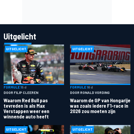
Uitgelicht
UITGELICHT
UITGELICHT
FORMULE 1
5 d
FORMULE 1
6 d
DOOR FILIP CLEEREN
DOOR RONALD VORDING
Waarom Red Bull pas
Waarom de GP van Hongarije
tevreden is als Max
was zoals iedere F1-race in
Verstappen weer een
2026 zou moeten zijn
winnende auto heeft
UITGELICHT
UITGELICHT