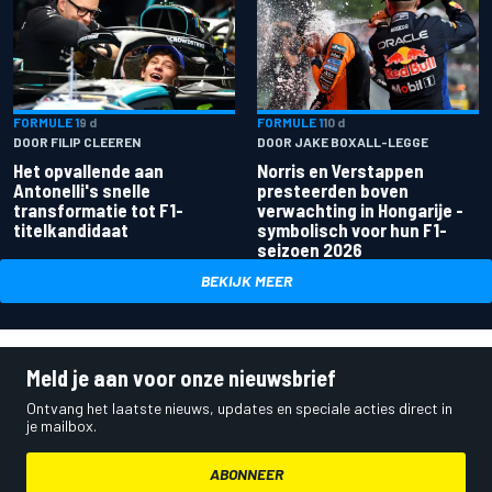
FORMULE 1
9 d
FORMULE 1
10 d
DOOR FILIP CLEEREN
DOOR JAKE BOXALL-LEGGE
Het opvallende aan
Norris en Verstappen
Antonelli's snelle
presteerden boven
transformatie tot F1-
verwachting in Hongarije -
titelkandidaat
symbolisch voor hun F1-
seizoen 2026
BEKIJK MEER
Meld je aan voor onze nieuwsbrief
Ontvang het laatste nieuws, updates en speciale acties direct in
je mailbox.
ABONNEER