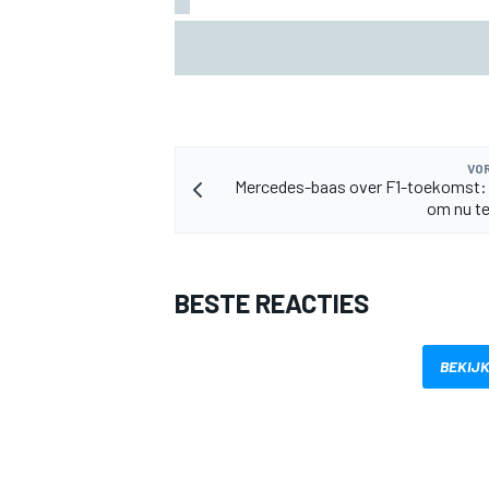
MotoGP sluit nieuwe tweejarige deal me
Silverstone voor British GP
VOR
Mercedes-baas over F1-toekomst: 
MEER RACEKLASSEN
om nu t
BESTE REACTIES
BEKIJK