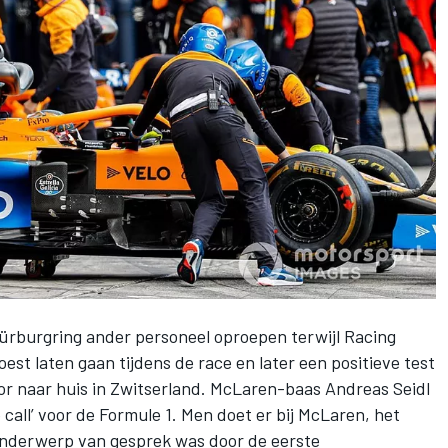
Nürburgring ander personeel oproepen
terwijl Racing
est laten gaan tijdens de race en later een positieve test
oor naar huis in Zwitserland. McLaren-baas Andreas Seidl
all’ voor de Formule 1. Men doet er bij McLaren, het
ë onderwerp van gesprek was door de eerste