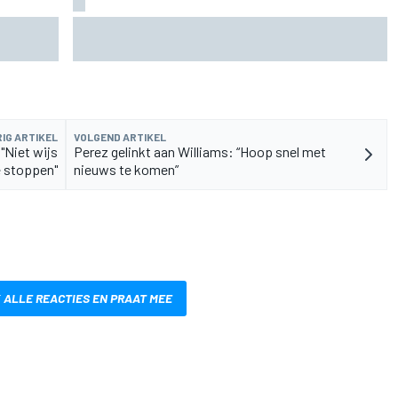
t
F1 2026-tussenrapport: Respectabele start voor
Cadillac
IG ARTIKEL
VOLGEND ARTIKEL
"Niet wijs
Perez gelinkt aan Williams: “Hoop snel met
e stoppen"
nieuws te komen”
 ALLE REACTIES EN PRAAT MEE