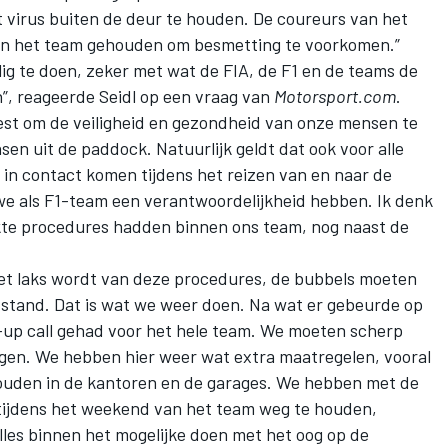
 virus buiten de deur te houden. De coureurs van het
n het team gehouden om besmetting te voorkomen.”
ilig te doen, zeker met wat de FIA, de F1 en de teams de
”, reageerde Seidl op een vraag van
Motorsport.com
.
weest om de veiligheid en gezondheid van onze mensen te
n uit de paddock. Natuurlijk geldt dat ook voor alle
n contact komen tijdens het reizen van en naar de
we als F1-team een verantwoordelijkheid hebben. Ik denk
ikte procedures hadden binnen ons team, nog naast de
 niet laks wordt van deze procedures, de bubbels moeten
stand. Dat is wat we weer doen. Na wat er gebeurde op
p call gehad voor het hele team. We moeten scherp
olgen. We hebben hier weer wat extra maatregelen, vooral
uden in de kantoren en de garages. We hebben met de
 tijdens het weekend van het team weg te houden,
les binnen het mogelijke doen met het oog op de