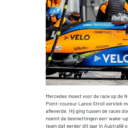
INDYCAR
Mercedes moest voor de race op de 
Point-coureur Lance Stroll verstek mo
WEC
DTM
afleverde
. Hij ging tussen de races d
noemt de besmettingen een ‘wake-up c
team dat eerder dit jaar in Australi