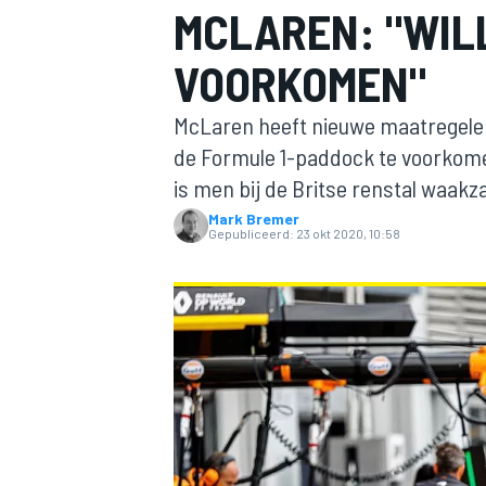
MCLAREN: "WIL
VOORKOMEN"
McLaren heeft nieuwe maatregelen
de Formule 1-paddock te voorkomen.
is men bij de Britse renstal waakz
Mark Bremer
MOTOGP
Gepubliceerd:
23 okt 2020, 10:58