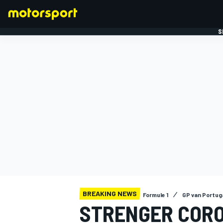
S
FORMULE 1
BREAKING NEWS
Formule 1
GP van Portug
STRENGER COR