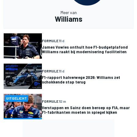
Meer van
Williams
FORMULE 1
1 d
James Vowles onthult hoe F1-budgetplafond
Williams raakt bij modernisering faciliteiten
FORMULE 1
1 d
F1-rapport halverwege 2026: Williams zet
schokkende stap terug
UITGELICHT
FORMULE 1
2 m
Verstappen en Sainz doen beroep op FIA, maar
F1-fabrikanten moeten in spiegel kijken