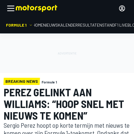
FORMULE 1
HOME
NIEUWS
KALENDER
RESULTATEN
STAND
F1 LIVEBL
BREAKING NEWS
Formule 1
PEREZ GELINKT AAN
WILLIAMS: “HOOP SNEL MET
NIEUWS TE KOMEN”
Sergio Perez hoopt op korte termijn met nieuws te
komen over zijn Formule 1-toekomst. Ondanks dat