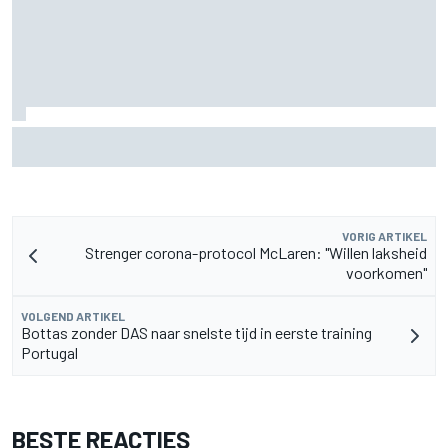
Door 20 coureurs gesigneerde F1-helm levert
recordbedrag op voor goed doel
VORIG ARTIKEL
Strenger corona-protocol McLaren: "Willen laksheid
voorkomen"
VOLGEND ARTIKEL
Bottas zonder DAS naar snelste tijd in eerste training
Portugal
BESTE REACTIES