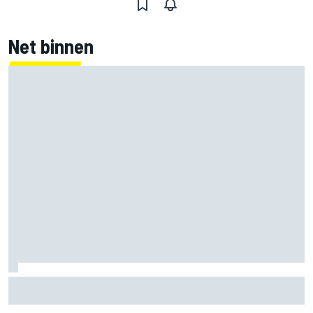
Net binnen
Raul Fernandez kanaliseert 'woede' naar zege in Britse GP
na 'idioot'-gevoel