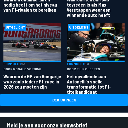
nodig heeft om het niveau
tevreden is als Max
van F1-rivalen te bereiken
Verstappen weer een
winnende auto heeft
UITGELICHT
UITGELICHT
FORMULE 1
8 d
FORMULE 1
11 d
DOOR RONALD VORDING
DOOR FILIP CLEEREN
Waarom de GP van Hongarije
Het opvallende aan
was zoals iedere F1-race in
Antonelli's snelle
2026 zou moeten zijn
transformatie tot F1-
titelkandidaat
BEKIJK MEER
Meld je aan voor onze nieuwsbrief