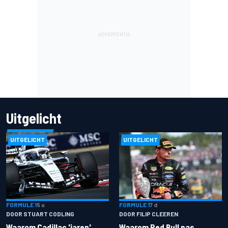
Uitgelicht
UITGELICHT
UITGELICHT
FORMULE 1
5 u
FORMULE 1
7 d
DOOR STUART CODLING
DOOR FILIP CLEEREN
Waarom Cadillac 'jaren'
Waarom Red Bull pas