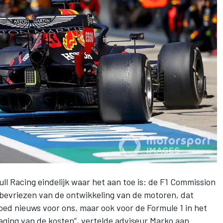
ull Racing
eindelijk waar het aan toe is: de F1 Commission
 bevriezen van de ontwikkeling van de motoren
, dat
 goed nieuws voor ons, maar ook voor de Formule 1 in het
laging van de kosten”, vertelde adviseur Marko aan