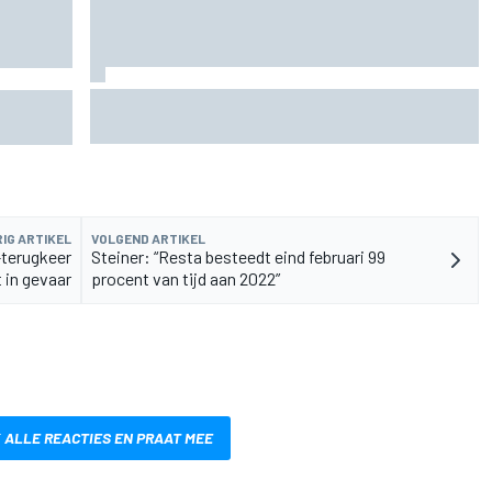
MotoGP GP van Groot-Brittannië: Jorge Martin
uchten
voert volledige Aprilia-voorste rij aan in
kwalificatie
IG ARTIKEL
VOLGEND ARTIKEL
-terugkeer
Steiner: “Resta besteedt eind februari 99
et in gevaar
procent van tijd aan 2022”
 ALLE REACTIES EN PRAAT MEE