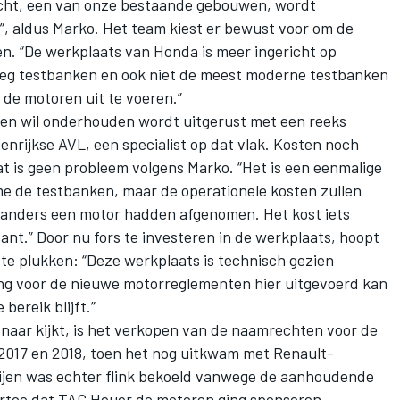
acht, een van onze bestaande gebouwen, wordt
 aldus Marko. Het team kiest er bewust voor om de
ggen. “De werkplaats van Honda is meer ingericht op
noeg testbanken en ook niet de meest moderne testbanken
 de motoren uit te voeren.”
en wil onderhouden wordt uitgerust met een reeks
nrijkse AVL, een specialist op dat vlak. Kosten noch
 is geen probleem volgens Marko. “Het is een eenmalige
e de testbanken, maar de operationele kosten zullen
ns anders een motor hadden afgenomen. Het kost iets
icant.” Door nu fors te investeren in de werkplaats, hoopt
 te plukken: “Deze werkplaats is technisch gezien
ng voor de nieuwe motorreglementen hier uitgevoerd kan
bereik blijft.”
naar kijkt, is het verkopen van de naamrechten voor de
n 2017 en 2018, toen het nog uitkwam met Renault-
tijen was echter flink bekoeld vanwege de aanhoudende
ertoe dat TAG Heuer de motoren ging sponsoren.