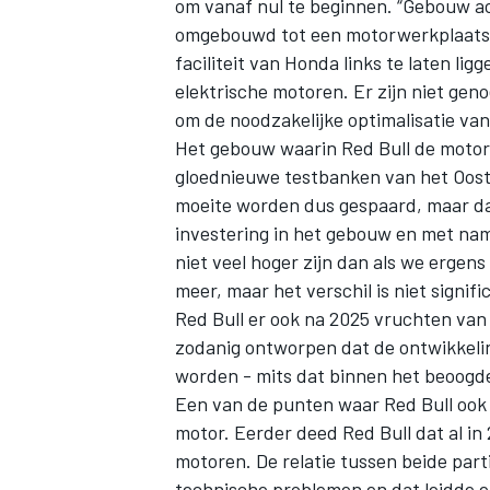
om vanaf nul te beginnen. “Gebouw 
omgebouwd tot een motorwerkplaats”,
faciliteit van Honda links te laten li
elektrische motoren. Er zijn niet ge
om de noodzakelijke optimalisatie van
Het gebouw waarin Red Bull de motor
gloednieuwe testbanken van het Ooste
moeite worden dus gespaard, maar dat
investering in het gebouw en met nam
niet veel hoger zijn dan als we erge
meer, maar het verschil is niet signif
Red Bull er ook na 2025 vruchten van
zodanig ontworpen dat de ontwikkeli
worden - mits dat binnen het beoogde 
Een van de punten waar Red Bull ook 
motor. Eerder deed Red Bull dat al i
motoren. De relatie tussen beide par
technische problemen en dat leidde 