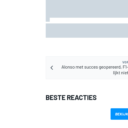
Mattia Binotto reageert op Audi F1-ger
rond Carlos Sainz en Oscar Piastri
VOR
Alonso met succes geopereerd, F1
lijkt ni
BESTE REACTIES
BEKIJK