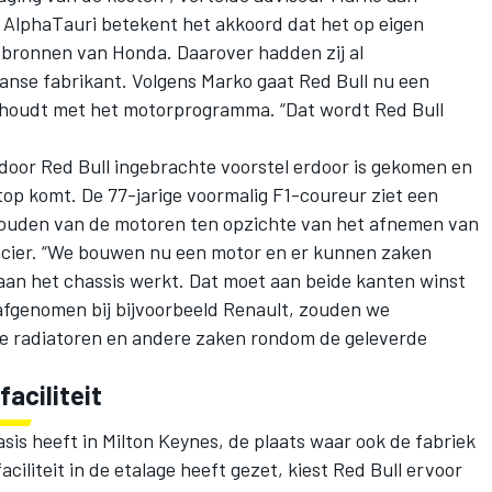
n
AlphaTauri
betekent het akkoord dat het op eigen
tbronnen van Honda. Daarover hadden zij al
nse fabrikant. Volgens Marko gaat Red Bull nu een
ighoudt met het motorprogramma. “Dat wordt Red Bull
 door Red Bull ingebrachte voorstel erdoor is gekomen en
top komt. De 77-jarige voormalig F1-coureur ziet een
rhouden van de motoren ten opzichte van het afnemen van
ncier. “We bouwen nu een motor en er kunnen zaken
an het chassis werkt. Dat moet aan beide kanten winst
afgenomen bij bijvoorbeeld Renault, zouden we
e radiatoren en andere zaken rondom de geleverde
aciliteit
is heeft in Milton Keynes, de plaats waar ook de fabriek
faciliteit in de etalage heeft gezet, kiest Red Bull ervoor