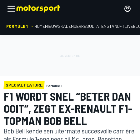
FORMULE 1
HOME
NIEUWS
KALENDER
RESULTATEN
STAND
F1 LIVEBL
SPECIAL FEATURE
Formule 1
F1 WORDT SNEL “BETER DAN
OOIT”, ZEGT EX-RENAULT F1-
TOPMAN BOB BELL
Bob Bell kende een uitermate succesvolle carrière
als Formule 1-engineer bij McLaren, Benetton,