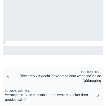
Waarom McLaren zijn F1-auto van 2026 nog blijft
doorontwikkelen
VORIG ARTIKEL
Ricciardo verwacht ‘onvoorspelbaar weekend’ op de
Nürburgring
VOLGEND ARTIKEL
Verstappen: "Jammer dat Honda vertrekt, zeker door
goede relatie"