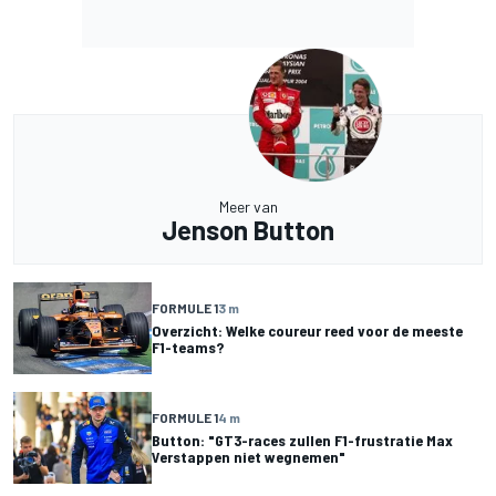
Meer van
Jenson Button
FORMULE 1
3 m
Overzicht: Welke coureur reed voor de meeste
F1-teams?
FORMULE 1
4 m
Button: "GT3-races zullen F1-frustratie Max
Verstappen niet wegnemen"