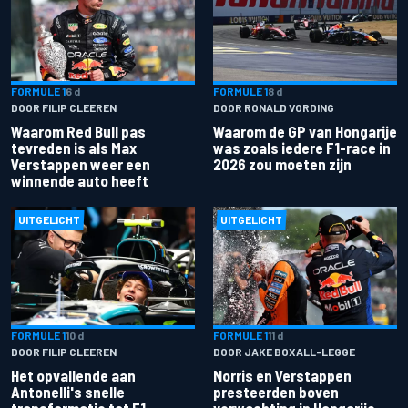
FORMULE 1
6 d
FORMULE 1
8 d
DOOR FILIP CLEEREN
DOOR RONALD VORDING
Waarom Red Bull pas
Waarom de GP van Hongarije
tevreden is als Max
was zoals iedere F1-race in
Verstappen weer een
2026 zou moeten zijn
winnende auto heeft
UITGELICHT
UITGELICHT
FORMULE 1
10 d
FORMULE 1
11 d
DOOR FILIP CLEEREN
DOOR JAKE BOXALL-LEGGE
Het opvallende aan
Norris en Verstappen
Antonelli's snelle
presteerden boven