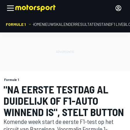
FORMULE 1
HOME
NIEUWS
KALENDER
RESULTATEN
STAND
F1 LIVEBL
Formule 1
"NA EERSTE TESTDAG AL
DUIDELIJK OF F1-AUTO
WINNEND IS", STELT BUTTON
Komende week start de eerste F1-test op het
circuit van Barcelona. Voormalig Formule 1-