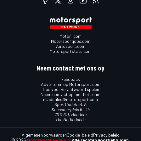
Motor1.com
Motorsportjobs.com
Autosport.com
Motorsportstats.com
Neem contact met ons op
Feedback
Adverteren op Motorsport.com
Tips voor verantwoord spelen
Neem contact op met het team
nl.adsales@motorsport.com
SportUpdate B.V.
Kennemerplein 6 – 14
2011 MJ, Haarlem
The Netherlands
Algemene voorwaarden
Cookie-beleid
Privacy beleid
© 2026
Motorsport Network
Alle rechten voorbehouden.