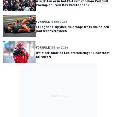
Wie zitten er in het F1-team rondom Red Bull
Racing-coureur Max Verstappen?
FORMULE 1
6 feb 2024
F1 Legends: Spyker, de oranje trots die na een
jaar weer verdween
FORMULE 1
25 jan 2024
Officieel: Charles Leclerc verlengt F1-contract
bij Ferrari