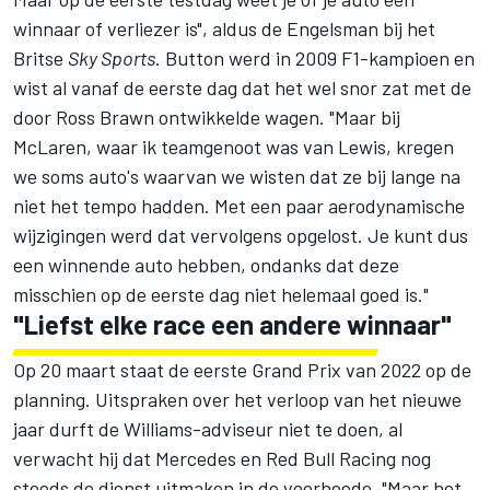
winnaar of verliezer is", aldus de Engelsman bij het
Britse
Sky Sports
. Button werd in 2009 F1-kampioen en
wist al vanaf de eerste dag dat het wel snor zat met de
door Ross Brawn ontwikkelde wagen. "Maar bij
McLaren
, waar ik teamgenoot was van Lewis, kregen
we soms auto's waarvan we wisten dat ze bij lange na
niet het tempo hadden. Met een paar aerodynamische
wijzigingen werd dat vervolgens opgelost. Je kunt dus
een winnende auto hebben, ondanks dat deze
misschien op de eerste dag niet helemaal goed is."
"Liefst elke race een andere winnaar"
Op 20 maart staat de eerste Grand Prix van 2022 op de
planning. Uitspraken over het verloop van het nieuwe
jaar durft de Williams-adviseur niet te doen, al
verwacht hij dat
Mercedes
en
Red Bull Racing
nog
steeds de dienst uitmaken in de voorhoede. "Maar het