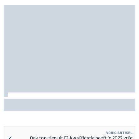
Christian Lundgaard moet in Portland van achteren komen
na problemen in kwalificatie
VORIG ARTIKEL
Ook top-tien uit F1-kwalificatie heeft in 2022 vrije