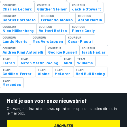
COUREUR
COUREUR
COUREUR
Charles Leclerc
Günther Steiner
Jackie Stewart
COUREUR
COUREUR
COUREUR
Gabriel Bortoleto
Fernando Alonso
Aston Martin
COUREUR
COUREUR
COUREUR
Nico Hülkenberg
Valtteri Bottas
Pierre Gasly
COUREUR
COUREUR
COUREUR
Lando Norris
Max Verstappen
Oscar Piastri
COUREUR
COUREUR
COUREUR
Andrea Kimi Antonelli
George Russell
Isack Hadjar
TEAM
TEAM
TEAM
TEAM
Ferrari
Aston Martin Racing
Audi
Williams
TEAM
TEAM
TEAM
TEAM
Cadillac-Ferrari
Alpine
McLaren
Red Bull Racing
TEAM
Mercedes
Meld je aan voor onze nieuwsbrief
Ontvang het laatste nieuws, updates en speciale acties direct in
je mailbox.
ABONNEER