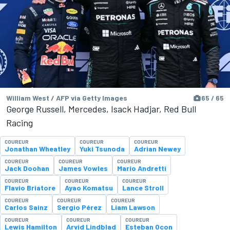
William West / AFP via Getty Images
65 / 65
George Russell, Mercedes, Isack Hadjar, Red Bull
Racing
COUREUR
COUREUR
COUREUR
Jonathan Wheatley
Yuki Tsunoda
Adrian Newey
COUREUR
COUREUR
COUREUR
Jack Doohan
James Vowles
Mario Andretti
COUREUR
COUREUR
COUREUR
Flavio Briatore
Ayao Komatsu
Lance Stroll
COUREUR
COUREUR
COUREUR
Carlos Sainz
Sergio Pérez
Liam Lawson
COUREUR
COUREUR
COUREUR
Lewis Hamilton
Arvid Lindblad
Esteban Ocon