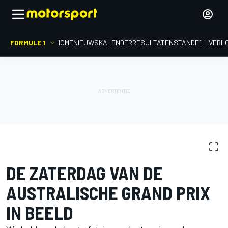
FORMULE 1
HOME
NIEUWS
KALENDER
RESULTATEN
STAND
F1 LIVEBL
FOTOGALERIJ
Formule 1
GP van Australië
DE ZATERDAG VAN DE
AUSTRALISCHE GRAND PRIX
IN BEELD