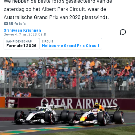
We hebben de beste foto's geselecteerd van de
zaterdag op het Albert Park Circuit, waar de
Australische Grand Prix van 2026 plaatsvindt.
65 foto's
Srinivasa Krishnan
Bewerkt:
7 mrt 2026, 09:11
KAMPIOENSCHAP
CIRCUIT
Formule 1 2026
Melbourne Grand Prix Circuit