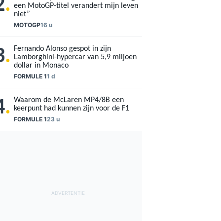
2
.
een MotoGP-titel verandert mijn leven
niet”
MOTOGP
16 u
Fernando Alonso gespot in zijn
3
.
Lamborghini-hypercar van 5,9 miljoen
dollar in Monaco
FORMULE 1
1 d
Waarom de McLaren MP4/8B een
4
.
keerpunt had kunnen zijn voor de F1
FORMULE 1
23 u