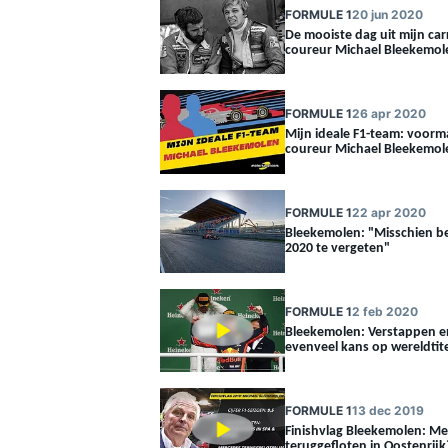
FORMULE 1
20 jun 2020
De mooiste dag uit mijn car
coureur Michael Bleekemol
INDYCAR
FORMULE 1
26 apr 2020
Mijn ideale F1-team: voorma
coureur Michael Bleekemol
FORMULE 1
22 apr 2020
Bleekemolen: "Misschien b
2020 te vergeten"
FORMULE 1
2 feb 2020
Bleekemolen: Verstappen e
evenveel kans op wereldtite
WEC
DTM
FORMULE 1
13 dec 2019
Finishvlag Bleekemolen: M
teruggefloten in Oostenrijk