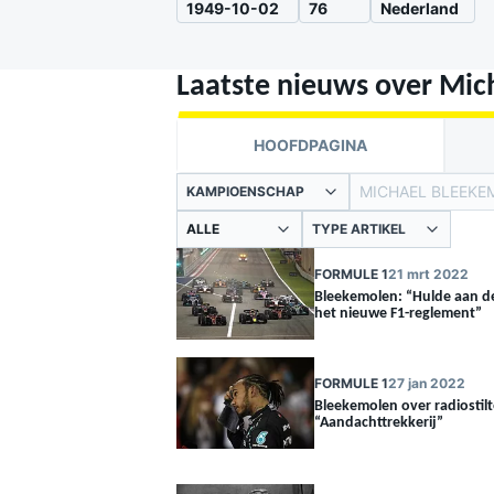
1949-10-02
76
Nederland
Laatste nieuws over Mic
HOOFDPAGINA
MICHAEL BLEEKE
KAMPIOENSCHAP
TYPE ARTIKEL
MOTOGP
FORMULE 1
21 mrt 2022
Bleekemolen: “Hulde aan d
het nieuwe F1-reglement”
FORMULE 1
27 jan 2022
Bleekemolen over radiostil
“Aandachttrekkerij”