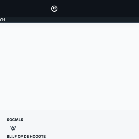
Laat je horen met de
reactiemodule
LOGIN
ECH
EDITIE
NEDERLAND
SOCIALS
BLIJF OP DE HOOGTE