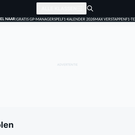
ALLE KLASSEN
EL NAAR:
GRATIS GP-MANAGERSPEL
F1-KALENDER 2026
MAX VERSTAPPEN
F1-T
len