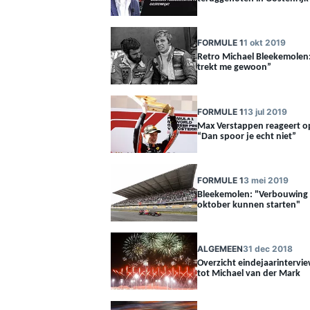
FORMULE 1
1 okt 2019
Retro Michael Bleekemolen:
trekt me gewoon”
FORMULE 1
13 jul 2019
Max Verstappen reageert o
“Dan spoor je echt niet”
FORMULE 1
3 mei 2019
Bleekemolen: "Verbouwing 
oktober kunnen starten"
ALGEMEEN
31 dec 2018
Overzicht eindejaarintervi
tot Michael van der Mark