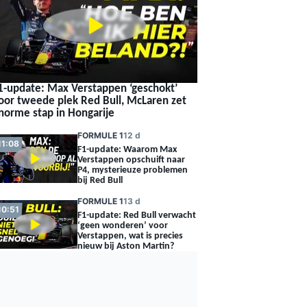
1-update: Max Verstappen ‘geschokt’
oor tweede plek Red Bull, McLaren zet
norme stap in Hongarije
FORMULE 1
12 d
11:08
F1-update: Waarom Max
Verstappen opschuift naar
P4, mysterieuze problemen
bij Red Bull
FORMULE 1
13 d
10:51
F1-update: Red Bull verwacht
‘geen wonderen’ voor
Verstappen, wat is precies
nieuw bij Aston Martin?