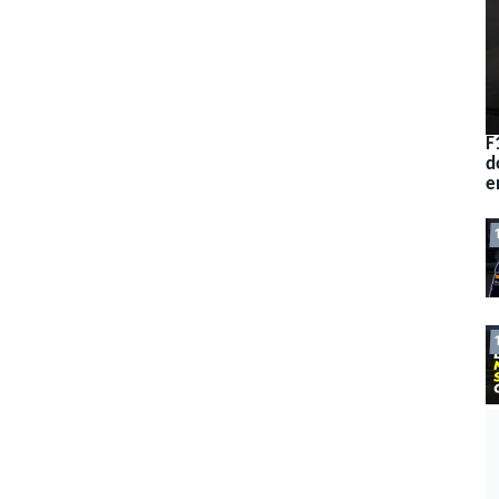
F
d
e