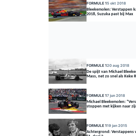
FORMULE 1
5 okt 2018
Bleekemolen: Verstappen k
2018, Suzuka past bij Max
FORMULE 1
20 aug 2018
De spijt van Michael Bleeke
Mass, net zo snel als Keke 
FORMULE 1
7 jun 2018
Michael Bleekemolen: “Ver
stoppen met kijken naar z
FORMULE 1
19 jan 2015
Achtergrond: Verstappens 