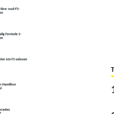
rière: oud-F1-
en
lig Formule 1-
en
eter om F1-seizoen
n Hamilton
l
ercedes
?