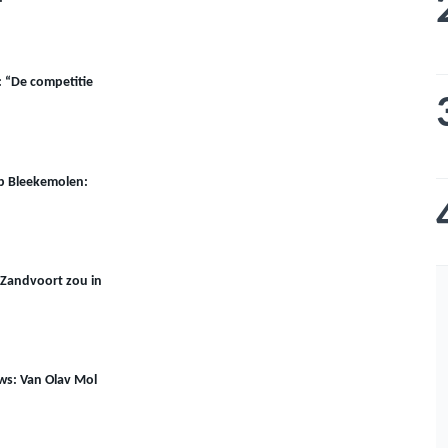
 “De competitie
p Bleekemolen:
Zandvoort zou in
ews: Van Olav Mol