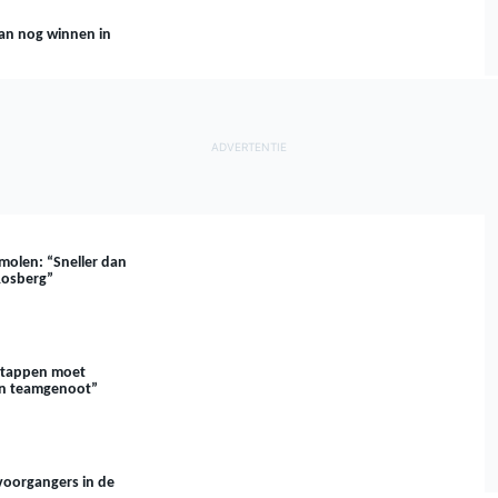
an nog winnen in
molen: “Sneller dan
Rosberg”
stappen moet
ijn teamgenoot”
voorgangers in de