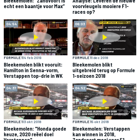
Bleekemolen: “Zandvoort is
Analyse: Leveren de nieuwe
echt een baantje voor Max”
voorvleugels mooiere F1-
races op?
04:54
06:03
FORMULE 1
14 feb 2019
FORMULE 1
1 dec 2018
Bleekemolen blikt vooruit:
Bleekemolen blikt
Hamilton in Senna-vorm,
uitgebreid terug op Formule
Verstappen top-drie in WK
1-seizoen 2018
04:37
04:52
FORMULE 1
13 okt 2018
FORMULE 1
5 okt 2018
Bleekemolen: "Honda goede
Bleekemolen: Verstappen
keuze, 2020 reëel doel
kan winnen in 2018,
Verstappen"
Zandvoort mooi voor F1