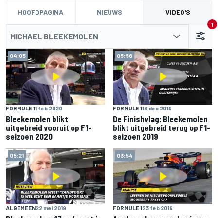
HOOFDPAGINA
NIEUWS
VIDEO'S
1
MICHAEL BLEEKEMOLEN
04:05
05:56
FORMULE 1
1 feb 2020
FORMULE 1
13 dec 2019
Bleekemolen blikt
De Finishvlag: Bleekemolen
uitgebreid vooruit op F1-
blikt uitgebreid terug op F1-
seizoen 2020
seizoen 2019
05:21
03:54
ALGEMEEN
22 mei 2019
FORMULE 1
23 feb 2019