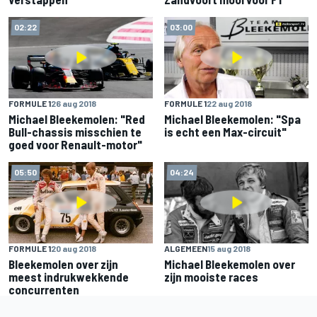
02:22
03:00
FORMULE 1
26 aug 2018
FORMULE 1
22 aug 2018
Michael Bleekemolen: "Red
Michael Bleekemolen: "Spa
Bull-chassis misschien te
is echt een Max-circuit"
goed voor Renault-motor"
05:50
04:24
FORMULE 1
20 aug 2018
ALGEMEEN
15 aug 2018
Bleekemolen over zijn
Michael Bleekemolen over
meest indrukwekkende
zijn mooiste races
concurrenten