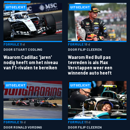
UITGELICHT
UITGELICHT
FORMULE 1
1 d
FORMULE 1
8 d
DOOR STUART CODLING
DOOR FILIP CLEEREN
Waarom Cadillac 'jaren'
Waarom Red Bull pas
nodig heeft om het niveau
tevreden is als Max
van F1-rivalen te bereiken
Verstappen weer een
winnende auto heeft
UITGELICHT
UITGELICHT
FORMULE 1
9 d
FORMULE 1
11 d
DOOR RONALD VORDING
DOOR FILIP CLEEREN