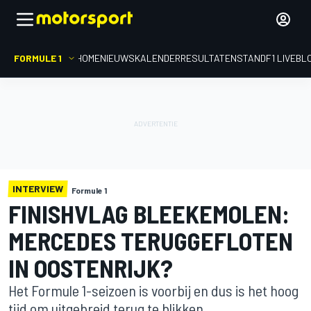
FORMULE 1
HOME
NIEUWS
KALENDER
RESULTATEN
STAND
F1 LIVEBL
INTERVIEW
Formule 1
FINISHVLAG BLEEKEMOLEN:
MERCEDES TERUGGEFLOTEN
IN OOSTENRIJK?
Het Formule 1-seizoen is voorbij en dus is het hoog
tijd om uitgebreid terug te blikken.