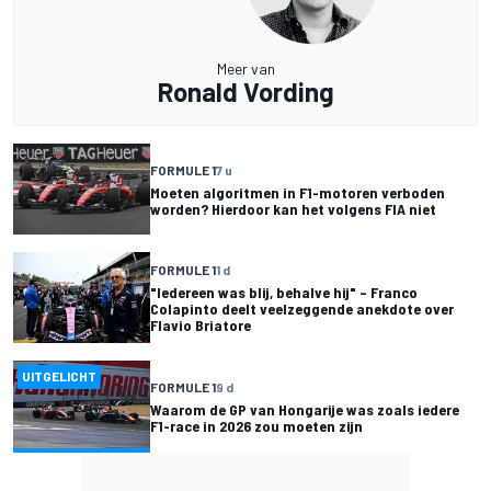
Meer van
Ronald Vording
FORMULE 1
7 u
Moeten algoritmen in F1-motoren verboden
worden? Hierdoor kan het volgens FIA niet
FORMULE 1
1 d
"Iedereen was blij, behalve hij" – Franco
Colapinto deelt veelzeggende anekdote over
Flavio Briatore
UITGELICHT
FORMULE 1
9 d
Waarom de GP van Hongarije was zoals iedere
F1-race in 2026 zou moeten zijn