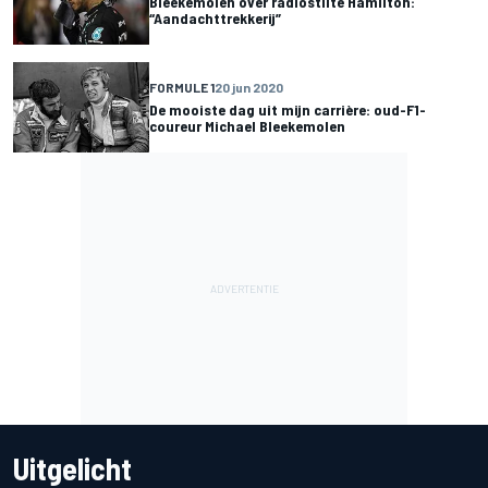
Bleekemolen over radiostilte Hamilton:
“Aandachttrekkerij”
FORMULE 1
20 jun 2020
De mooiste dag uit mijn carrière: oud-F1-
coureur Michael Bleekemolen
Uitgelicht