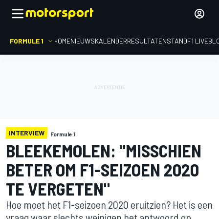
FORMULE 1
HOME
NIEUWS
KALENDER
RESULTATEN
STAND
F1 LIVEBL
INTERVIEW
Formule 1
BLEEKEMOLEN: "MISSCHIEN
BETER OM F1-SEIZOEN 2020
TE VERGETEN"
Hoe moet het F1-seizoen 2020 eruitzien? Het is een
vraag waar slechts weinigen het antwoord op