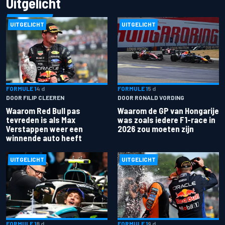
Uitgelicht
UITGELICHT
UITGELICHT
FORMULE 1
4 d
FORMULE 1
5 d
DOOR FILIP CLEEREN
DOOR RONALD VORDING
Waarom Red Bull pas
Waarom de GP van Hongarije
tevreden is als Max
was zoals iedere F1-race in
Verstappen weer een
2026 zou moeten zijn
winnende auto heeft
UITGELICHT
UITGELICHT
FORMULE 1
8 d
FORMULE 1
9 d