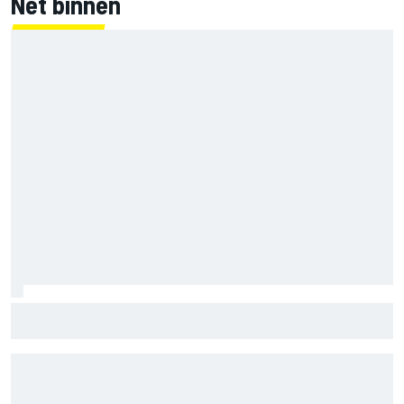
Net binnen
Marco Bezzecchi tempert verwachtingen voor Britse GP:
‘Ik ben nog niet 100%’