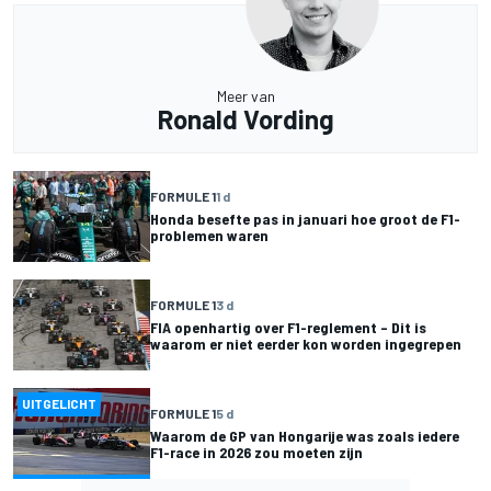
Meer van
Ronald Vording
FORMULE 1
1 d
Honda besefte pas in januari hoe groot de F1-
problemen waren
FORMULE 1
3 d
FIA openhartig over F1-reglement – Dit is
waarom er niet eerder kon worden ingegrepen
UITGELICHT
FORMULE 1
5 d
Waarom de GP van Hongarije was zoals iedere
F1-race in 2026 zou moeten zijn