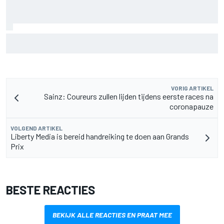
Aston Martin onthult nieuwe limited-edition Glenfiddich-
whisky
VORIG ARTIKEL
Sainz: Coureurs zullen lijden tijdens eerste races na
coronapauze
VOLGEND ARTIKEL
Liberty Media is bereid handreiking te doen aan Grands
Prix
BESTE REACTIES
BEKIJK ALLE REACTIES EN PRAAT MEE