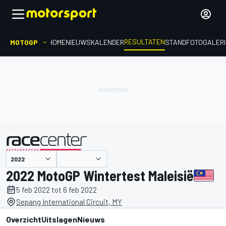
RESULTATEN
MOTOGP
HOME
NIEUWS
KALENDER
STAND
FOTOGALER
gepresenteerd door
2022 MotoGP Wintertest Maleisië
5 feb 2022 tot 6 feb 2022
Sepang International Circuit, MY
Overzicht
Uitslagen
Nieuws