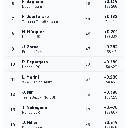
F. Bagnaia
+0.134
6
49
Ducati Team
1'58.265
F. Quartararo
+0.182
7
54
Yamaha MotoGP Team
1'58.313
M. Márquez
+0.201
8
49
Honda HRC
1'58.332
J. Zarco
+0.282
9
47
Pramac Racing
1'58.413
P. Espargaro
+0.289
10
50
Honda HRC
1'58.420
L. Marini
+0.299
11
37
VR46 Racing Team
1'58.430
J. Mir
+0.398
12
35
Team Suzuki MotoGP
1'58.529
T. Nakagami
+0.476
13
42
Honda LCR
1'58.607
J. Miller
+0.514
14
38
Ducati Team
1'58.645