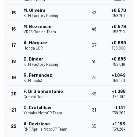
M. Oliveira
+0.570
15
32
KTM Factory Racing
1'58.701
M. Bezzecchi
+0.579
16
46
VR46 Racing Team
1'58.710
Á. Márquez
+0.669
17
57
Honda LCR
1'58.800
B. Binder
+0.885
18
40
KTM Factory Racing
1'59.016
R. Fernández
+1.049
19
24
KTM Tech3
1'59.180
F. Di Giannantonio
+1.066
20
39
Gresini Racing
1'59.197
C. Crutchlow
+1.131
21
31
Yamaha MotoGP Team
1'59.262
A. Dovizioso
+1.153
22
55
RNF Aprilia MotoGP Team
1'59.284