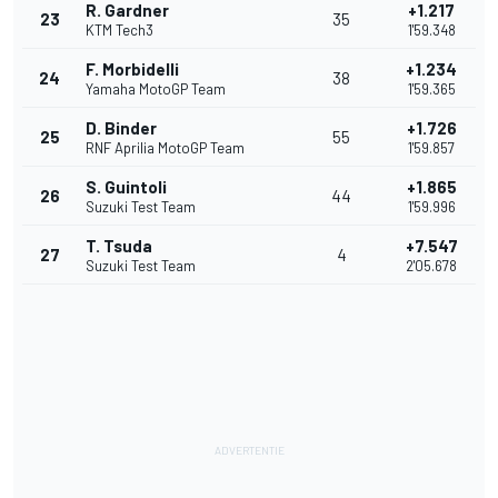
R. Gardner
+1.217
23
35
KTM Tech3
1'59.348
F. Morbidelli
+1.234
24
38
Yamaha MotoGP Team
1'59.365
D. Binder
+1.726
25
55
RNF Aprilia MotoGP Team
1'59.857
S. Guintoli
+1.865
26
44
Suzuki Test Team
1'59.996
T. Tsuda
+7.547
27
4
Suzuki Test Team
2'05.678