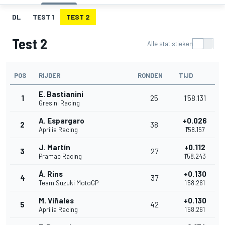
DL
TEST 1
TEST 2
Test 2
Alle statistieken
POS
RIJDER
RONDEN
TIJD
E. Bastianini
1
25
1'58.131
Gresini Racing
A. Espargaro
+0.026
2
38
Aprilia Racing
1'58.157
J. Martín
+0.112
3
27
Pramac Racing
1'58.243
Á. Rins
+0.130
4
37
Team Suzuki MotoGP
1'58.261
M. Viñales
+0.130
5
42
Aprilia Racing
1'58.261