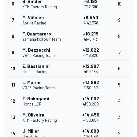
B. Binder
+6.192
6
10
KTM Factory Racing
41'42.390
M. Viñales
+6.540
7
9
Aprilia Racing
41'42.738
F. Quartararo
+10.215
8
8
Yamaha MotoGP Team
41'46.413
M. Bezzecchi
+12.622
9
7
VR46 Racing Team
41'48.820
E. Bastianini
+12.987
10
6
Gresini Racing
41'49.185
L. Marini
+13.962
11
5
VR46 Racing Team
41'50.160
T. Nakagami
+14.002
12
4
Honda LCR
41'50.200
M. Oliveira
+14.456
13
3
KTM Factory Racing
41'50.654
J. Miller
+14.898
14
2
Ducati Team
41'51.096