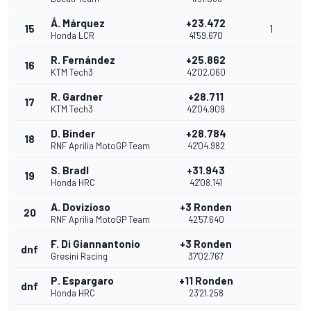
Á. Márquez
+23.472
15
1
Honda LCR
41'59.670
R. Fernández
+25.862
16
KTM Tech3
42'02.060
R. Gardner
+28.711
17
KTM Tech3
42'04.909
D. Binder
+28.784
18
RNF Aprilia MotoGP Team
42'04.982
S. Bradl
+31.943
19
Honda HRC
42'08.141
A. Dovizioso
+3 Ronden
20
RNF Aprilia MotoGP Team
42'57.640
F. Di Giannantonio
+3 Ronden
dnf
Gresini Racing
37'02.767
P. Espargaro
+11 Ronden
dnf
Honda HRC
23'21.258