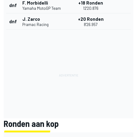
F. Morbidelli
+18 Ronden
dnf
Yamaha MotoGP Team
12'20.876
J. Zarco
+20 Ronden
dnf
Pramac Racing
8'26.957
Ronden aan kop