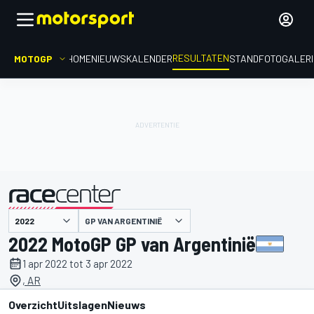
RESULTATEN
MOTOGP
HOME
NIEUWS
KALENDER
STAND
FOTOGALER
GP VAN ARGENTINIË
gepresenteerd door
2022 MotoGP GP van Argentinië
1 apr 2022 tot 3 apr 2022
, AR
Overzicht
Uitslagen
Nieuws