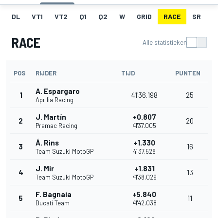
DL
VT1
VT2
Q1
Q2
W
GRID
RACE
SR
RACE
Alle statistieken
POS
RIJDER
TIJD
PUNTEN
A. Espargaro
1
41'36.198
25
Aprilia Racing
J. Martín
+0.807
2
20
Pramac Racing
41'37.005
Á. Rins
+1.330
3
16
Team Suzuki MotoGP
41'37.528
J. Mir
+1.831
4
13
Team Suzuki MotoGP
41'38.029
F. Bagnaia
+5.840
5
11
Ducati Team
41'42.038