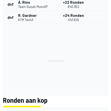
Á. Rins
+22 Ronden
dnf
Team Suzuki MotoGP
8'40.952
R. Gardner
+24 Ronden
dnf
KTM Tech3
4'47.629
Ronden aan kop