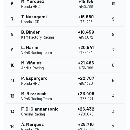
M. Márquez
+15.155
6
10
Honda HRC
41'49.768
T. Nakagami
+16.680
7
9
Honda LCR
41'51.293
B. Binder
+18.459
8
8
KTM Factory Racing
41'53.072
L. Marini
+20.541
9
7
VR46 Racing Team
41'55.154
M. Viñales
+21.486
10
6
Aprilia Racing
41'56.099
P. Espargaro
+22.707
11
5
Honda HRC
41'57.320
M. Bezzecchi
+23.408
12
4
VR46 Racing Team
41'58.021
F. Di Giannantonio
+26.432
13
3
Gresini Racing
42'01.045
Á. Márquez
+28.710
14
2
Honda LCR
42'03.323