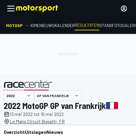
RESULTATEN
MOTOGP
HOME
NIEUWS
KALENDER
STAND
FOTOGALER
GP VAN FRANKRIJK
gepresenteerd door
2022 MotoGP GP van Frankrijk
13 mei 2022 tot 15 mei 2022
Le Mans Circuit Bugatti, FR
Overzicht
Uitslagen
Nieuws