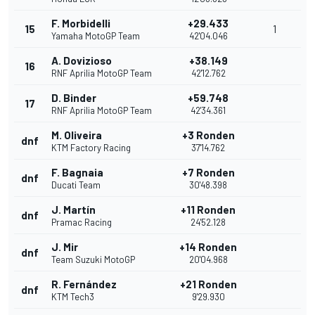
F. Morbidelli
+29.433
15
1
Yamaha MotoGP Team
42'04.046
A. Dovizioso
+38.149
16
RNF Aprilia MotoGP Team
42'12.762
D. Binder
+59.748
17
RNF Aprilia MotoGP Team
42'34.361
M. Oliveira
+3 Ronden
dnf
KTM Factory Racing
37'14.762
F. Bagnaia
+7 Ronden
dnf
Ducati Team
30'48.398
J. Martín
+11 Ronden
dnf
Pramac Racing
24'52.128
J. Mir
+14 Ronden
dnf
Team Suzuki MotoGP
20'04.968
R. Fernández
+21 Ronden
dnf
KTM Tech3
9'29.930