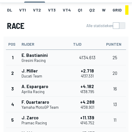
DL
VT1
VT2
VT3
VT4
Q1
Q2
W
GRID
R
RACE
Alle statistieken
POS
RIJDER
TIJD
PUNTEN
E. Bastianini
1
41'34.613
25
Gresini Racing
J. Miller
+2.718
2
20
Ducati Team
41'37.331
A. Espargaro
+4.182
3
16
Aprilia Racing
41'38.795
F. Quartararo
+4.288
4
13
Yamaha MotoGP Team
41'38.901
J. Zarco
+11.139
5
11
Pramac Racing
41'45.752