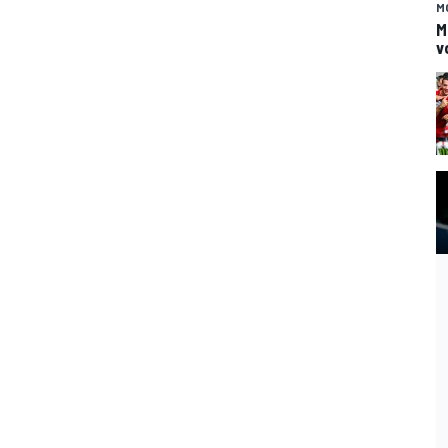
M
M
v