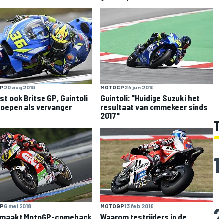
P
20 aug 2019
MOTOGP
24 jun 2019
st ook Britse GP, Guintoli
Guintoli: "Huidige Suzuki het
oepen als vervanger
resultaat van ommekeer sinds
2017"
P
6 mei 2018
MOTOGP
13 feb 2018
l maakt MotoGP-comeback
Waarom testrijders in de