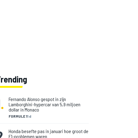
Trending
1
.
Fernando Alonso gespot in zijn
Lamborghini-hypercar van 5,9 miljoen
dollar in Monaco
FORMULE 1
1 d
2
.
Honda besefte pas in januari hoe groot de
F1-problemen waren