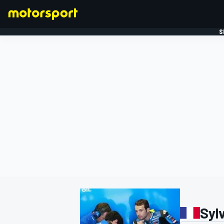
S
FORMULE 1
Sylv