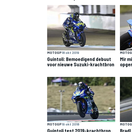
INDYCAR
MOTOGP
18 okt 2019
MOTOG
Guintoli: Bemoedigend debuut
Mir mi
voor nieuwe Suzuki-krachtbron
opger
WEC
DTM
MOTOG
MOTOGP
19 okt 2018
Brad
Guintoli test 2019-krachtbron