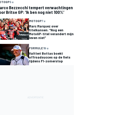
OTOGP
5 u
arco Bezzecchi tempert verwachtingen
oor Britse GP: ‘Ik ben nog niet 100%’
MOTOGP
7 u
Marc Marquez over
titelkansen: “Nog een
MotoGP-titel verandert mijn
leven niet”
FORMULE 1
9 u
Valtteri Bottas boekt
offroadsucces op de fiets
tijdens F1-zomerstop