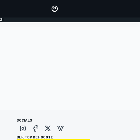
Laat je horen met de
reactiemodule
CH
LOGIN
EDITIE
NEDERLAND
SOCIALS
BLIJF OP DE HOOGTE