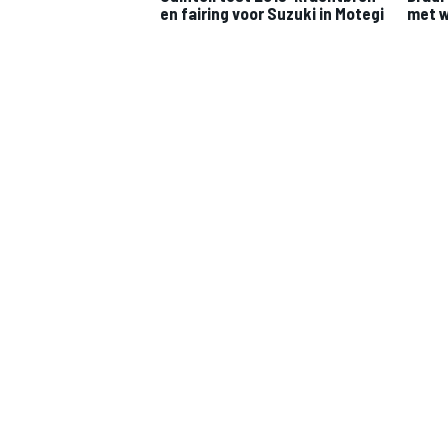
met w
en fairing voor Suzuki in Motegi