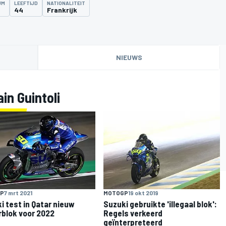
UM
LEEFTIJD
NATIONALITEIT
4
44
Frankrijk
NIEUWS
in Guintoli
P
7 mrt 2021
MOTOGP
19 okt 2019
i test in Qatar nieuw
Suzuki gebruikte 'illegaal blok':
blok voor 2022
Regels verkeerd
geïnterpreteerd