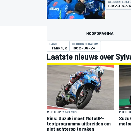
GEBOORTEDAT
1982-06-2
HOOFDPAGINA
LAND
GEBOORTEDATUM
Frankrijk
1982-06-24
Laatste nieuws over Sylva
MOTOGP
MOTOGP
17 okt 2021
MOTOG
Rins: Suzuki moet MotoGP-
Suzuk
testprogramma uitbreiden om
motor
niet achterop te raken