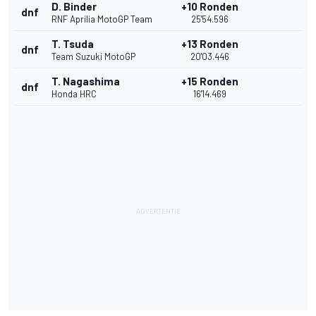
D. Binder
+10 Ronden
dnf
RNF Aprilia MotoGP Team
25'54.596
T. Tsuda
+13 Ronden
dnf
Team Suzuki MotoGP
20'03.446
T. Nagashima
+15 Ronden
dnf
Honda HRC
16'14.469