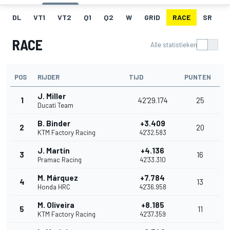
DL
VT1
VT2
Q1
Q2
W
GRID
RACE
SR
RACE
Alle statistieken
POS
RIJDER
TIJD
PUNTEN
J. Miller
1
42'29.174
25
Ducati Team
B. Binder
+3.409
2
20
KTM Factory Racing
42'32.583
J. Martín
+4.136
3
16
Pramac Racing
42'33.310
M. Márquez
+7.784
4
13
Honda HRC
42'36.958
M. Oliveira
+8.185
5
11
KTM Factory Racing
42'37.359