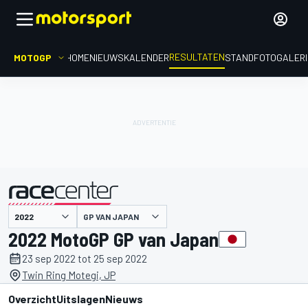
RESULTATEN
MOTOGP
HOME
NIEUWS
KALENDER
STAND
FOTOGALER
GP VAN JAPAN
gepresenteerd door
2022 MotoGP GP van Japan
23 sep 2022 tot 25 sep 2022
Twin Ring Motegi, JP
Overzicht
Uitslagen
Nieuws