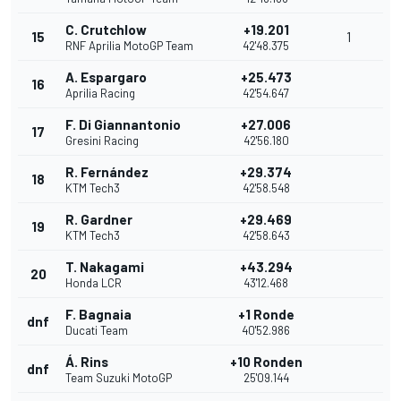
C. Crutchlow
+19.201
15
1
RNF Aprilia MotoGP Team
42'48.375
A. Espargaro
+25.473
16
Aprilia Racing
42'54.647
F. Di Giannantonio
+27.006
17
Gresini Racing
42'56.180
R. Fernández
+29.374
18
KTM Tech3
42'58.548
R. Gardner
+29.469
19
KTM Tech3
42'58.643
T. Nakagami
+43.294
20
Honda LCR
43'12.468
F. Bagnaia
+1 Ronde
dnf
Ducati Team
40'52.986
Á. Rins
+10 Ronden
dnf
Team Suzuki MotoGP
25'09.144