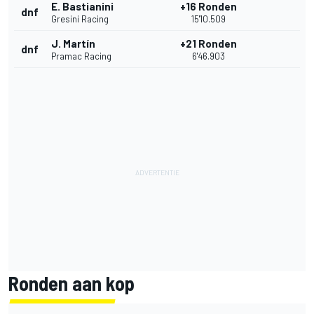
E. Bastianini
+16 Ronden
dnf
Gresini Racing
15'10.509
J. Martín
+21 Ronden
dnf
Pramac Racing
6'46.903
Ronden aan kop