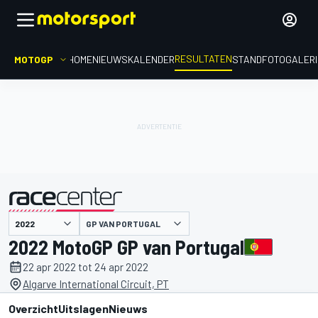
RESULTATEN
MOTOGP
HOME
NIEUWS
KALENDER
STAND
FOTOGALER
GP VAN PORTUGAL
gepresenteerd door
2022 MotoGP GP van Portugal
22 apr 2022 tot 24 apr 2022
Algarve International Circuit, PT
Overzicht
Uitslagen
Nieuws