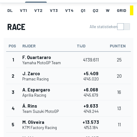
DL
VT1
VT2
VT3
VT4
Q1
Q2
W
GRID
R
RACE
Alle statistieken
POS
RIJDER
TIJD
PUNTEN
F. Quartararo
1
41'39.611
25
Yamaha MotoGP Team
J. Zarco
+5.409
2
20
Pramac Racing
41'45.020
A. Espargaro
+6.068
3
16
Aprilia Racing
41'45.679
Á. Rins
+9.633
4
13
Team Suzuki MotoGP
41'49.244
M. Oliveira
+13.573
5
11
KTM Factory Racing
41'53.184