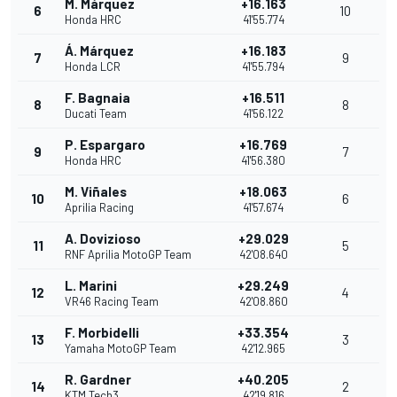
M. Márquez
+16.163
6
10
Honda HRC
41'55.774
Á. Márquez
+16.183
7
9
Honda LCR
41'55.794
F. Bagnaia
+16.511
8
8
Ducati Team
41'56.122
P. Espargaro
+16.769
9
7
Honda HRC
41'56.380
M. Viñales
+18.063
10
6
Aprilia Racing
41'57.674
A. Dovizioso
+29.029
11
5
RNF Aprilia MotoGP Team
42'08.640
L. Marini
+29.249
12
4
VR46 Racing Team
42'08.860
F. Morbidelli
+33.354
13
3
Yamaha MotoGP Team
42'12.965
R. Gardner
+40.205
14
2
KTM Tech3
42'19.816