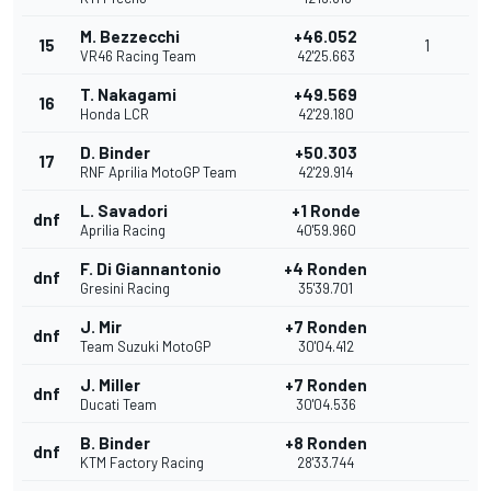
M. Bezzecchi
+46.052
15
1
VR46 Racing Team
42'25.663
T. Nakagami
+49.569
16
Honda LCR
42'29.180
D. Binder
+50.303
17
RNF Aprilia MotoGP Team
42'29.914
L. Savadori
+1 Ronde
dnf
Aprilia Racing
40'59.960
F. Di Giannantonio
+4 Ronden
dnf
Gresini Racing
35'39.701
J. Mir
+7 Ronden
dnf
Team Suzuki MotoGP
30'04.412
J. Miller
+7 Ronden
dnf
Ducati Team
30'04.536
B. Binder
+8 Ronden
dnf
KTM Factory Racing
28'33.744