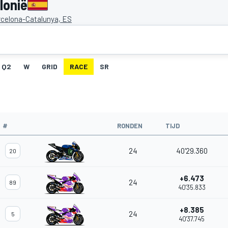
lonië
rcelona-Catalunya, ES
Q2
W
GRID
RACE
SR
#
RONDEN
TIJD
24
40'29.360
20
+6.473
24
89
40'35.833
+8.385
24
5
40'37.745