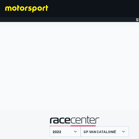
S
FORMULE 1
gepresenteerd door
GP VAN CATALONIË