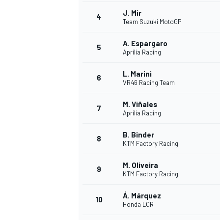
J. Mir
4
Team Suzuki MotoGP
INDYCAR
A. Espargaro
5
Aprilia Racing
L. Marini
6
VR46 Racing Team
M. Viñales
7
Aprilia Racing
B. Binder
8
KTM Factory Racing
M. Oliveira
9
KTM Factory Racing
WEC
DTM
Á. Márquez
10
Honda LCR