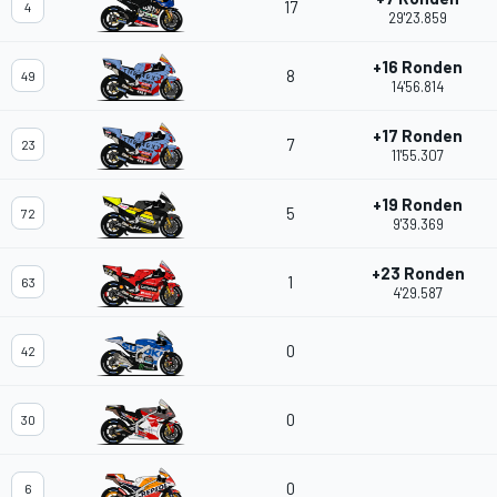
17
4
29'23.859
+16 Ronden
8
49
14'56.814
+17 Ronden
7
23
11'55.307
+19 Ronden
5
72
9'39.369
+23 Ronden
1
63
4'29.587
0
42
0
30
0
6