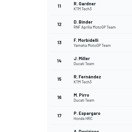
R. Gardner
11
KTM Tech3
D. Binder
12
RNF Aprilia MotoGP Team
F. Morbidelli
13
Yamaha MotoGP Team
J. Miller
14
Ducati Team
R. Fernández
15
KTM Tech3
M. Pirro
16
Ducati Team
P. Espargaro
17
Honda HRC
A. Dovizioso