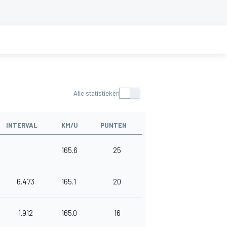
Alle statistieken
INTERVAL
KM/U
PUNTEN
165.6
25
6.473
165.1
20
1.912
165.0
16