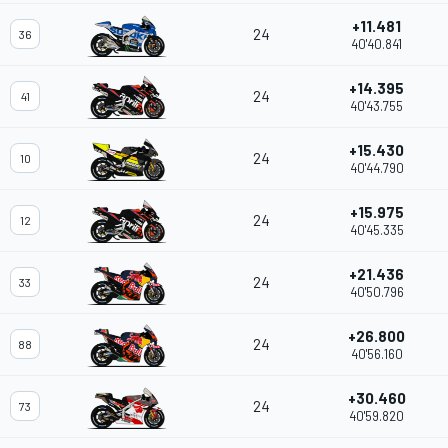
+11.481
24
36
40'40.841
+14.395
24
41
40'43.755
+15.430
24
10
40'44.790
+15.975
24
12
40'45.335
+21.436
24
33
40'50.796
+26.800
24
88
40'56.160
+30.460
24
73
40'59.820