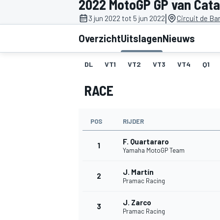
2022 MotoGP GP van Cata
|
3 jun 2022 tot 5 jun 2022
Circuit de Ba
Overzicht
Uitslagen
Nieuws
DL
VT1
VT2
VT3
VT4
Q1
RACE
MOTOGP
POS
RIJDER
F. Quartararo
1
Yamaha MotoGP Team
J. Martín
2
Pramac Racing
J. Zarco
3
Pramac Racing