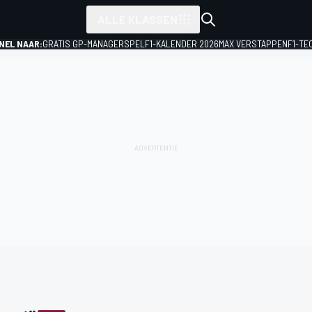
ALLE KLASSEN
NEL NAAR:
GRATIS GP-MANAGERSPEL
F1-KALENDER 2026
MAX VERSTAPPEN
F1-TE