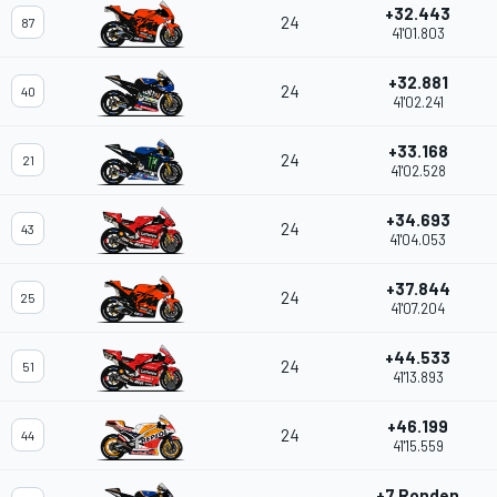
+32.443
24
87
41'01.803
+32.881
24
40
41'02.241
+33.168
24
21
41'02.528
+34.693
24
43
41'04.053
+37.844
24
25
41'07.204
+44.533
24
51
41'13.893
+46.199
24
44
41'15.559
+7 Ronden