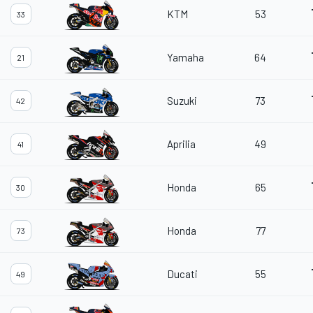
KTM
53
33
Yamaha
64
21
Suzuki
73
42
Aprilia
49
41
Honda
65
30
Honda
77
73
Ducati
55
49