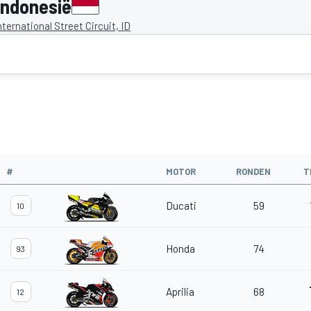
Indonesië
ternational Street Circuit, ID
#
MOTOR
RONDEN
T
Ducati
59
10
Honda
74
93
Aprilia
68
12