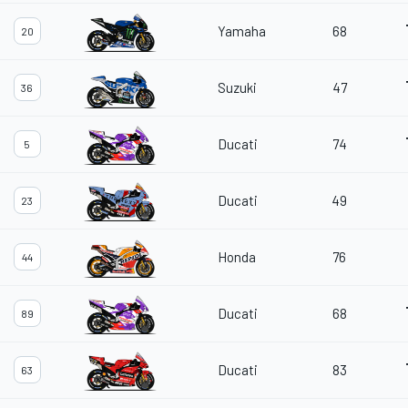
Yamaha
68
20
Suzuki
47
36
Ducati
74
5
Ducati
49
23
Honda
76
44
Ducati
68
89
Ducati
83
63