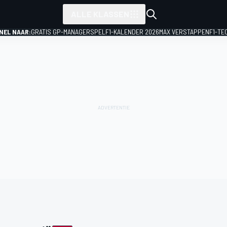
ALLE KLASSEN
NEL NAAR:
GRATIS GP-MANAGERSPEL
F1-KALENDER 2026
MAX VERSTAPPEN
F1-TE