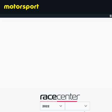
S
FORMULE 1
gepresenteerd door