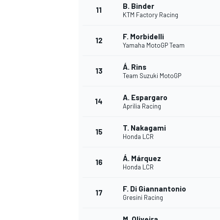
B. Binder
11
KTM Factory Racing
F. Morbidelli
12
Yamaha MotoGP Team
Á. Rins
13
Team Suzuki MotoGP
A. Espargaro
14
Aprilia Racing
T. Nakagami
15
Honda LCR
Á. Márquez
16
Honda LCR
F. Di Giannantonio
17
Gresini Racing
M. Oliveira