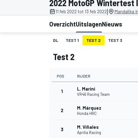
2022 MotoGP Wintertest 
|
11 feb 2022 tot 13 feb 2022
Mandalika In
Overzicht
Uitslagen
Nieuws
DL
TEST 1
TEST 2
TEST 3
Test 2
MOTOGP
POS
RIJDER
L. Marini
1
VR46 Racing Team
M. Márquez
2
Honda HRC
M. Viñales
3
Aprilia Racing