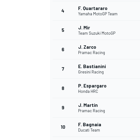
F. Quartararo
4
Yamaha MotoGP Team
INDYCAR
J. Mir
5
Team Suzuki MotoGP
J. Zarco
6
Pramac Racing
E. Bastianini
7
Gresini Racing
P. Espargaro
8
Honda HRC
J. Martín
9
Pramac Racing
WEC
DTM
F. Bagnaia
10
Ducati Team