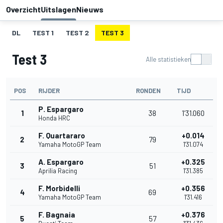
Overzicht
Uitslagen
Nieuws
DL
TEST 1
TEST 2
TEST 3
Test 3
Alle statistieken
POS
RIJDER
RONDEN
TIJD
P. Espargaro
1
38
1'31.060
Honda HRC
F. Quartararo
+0.014
2
79
Yamaha MotoGP Team
1'31.074
A. Espargaro
+0.325
3
51
Aprilia Racing
1'31.385
F. Morbidelli
+0.356
4
69
Yamaha MotoGP Team
1'31.416
F. Bagnaia
+0.376
5
57