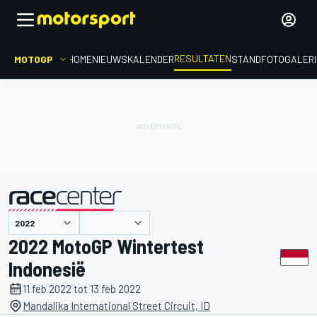
RESULTATEN
MOTOGP
HOME
NIEUWS
KALENDER
STAND
FOTOGALER
gepresenteerd door
2022 MotoGP Wintertest
Indonesië
11 feb 2022 tot 13 feb 2022
Mandalika International Street Circuit, ID