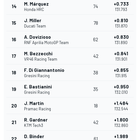
M. Márquez
+0.733
14
74
Honda HRC
1'31.793
J. Miller
+0.810
15
78
Ducati Team
1'31.870
A. Dovizioso
+0.830
16
62
RNF Aprilia MotoGP Team
1'31.890
M. Bezzecchi
+0.841
17
42
VR46 Racing Team
1'31.901
F. Di Giannantonio
+0.855
18
38
Gresini Racing
1'31.915
E. Bastianini
+0.950
19
35
Gresini Racing
1'32.010
J. Martín
+1.484
20
18
Pramac Racing
1'32.544
R. Gardner
+1.800
21
42
KTM Tech3
1'32.860
D. Binder
+1.989
22
61