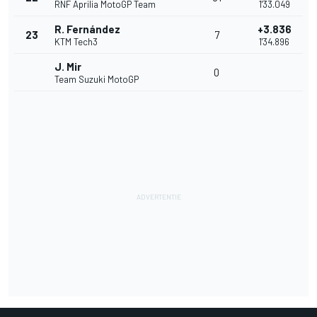
RNF Aprilia MotoGP Team
1'33.049
R. Fernández
+3.836
23
7
KTM Tech3
1'34.896
J. Mir
0
Team Suzuki MotoGP