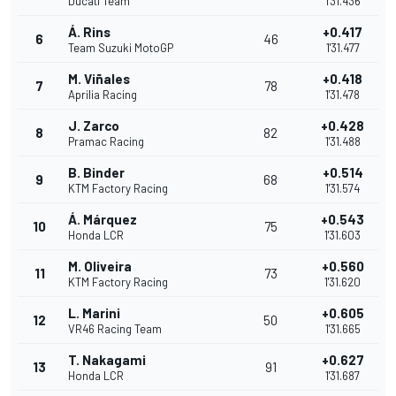
Ducati Team
1'31.436
Á. Rins
+0.417
6
46
Team Suzuki MotoGP
1'31.477
M. Viñales
+0.418
7
78
Aprilia Racing
1'31.478
J. Zarco
+0.428
8
82
Pramac Racing
1'31.488
B. Binder
+0.514
9
68
KTM Factory Racing
1'31.574
Á. Márquez
+0.543
10
75
Honda LCR
1'31.603
M. Oliveira
+0.560
11
73
KTM Factory Racing
1'31.620
L. Marini
+0.605
12
50
VR46 Racing Team
1'31.665
T. Nakagami
+0.627
13
91
Honda LCR
1'31.687