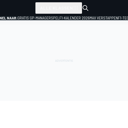
ALLE KLASSEN
NEL NAAR:
GRATIS GP-MANAGERSPEL
F1-KALENDER 2026
MAX VERSTAPPEN
F1-TE