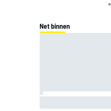
D
Net binnen
MEER RACEKLASSEN
F1-rapport halverwege 2026: Williams z
schokkende stap terug