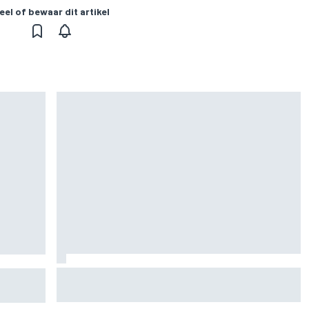
eel of bewaar dit artikel
Marc Marquez: “Ik ben langzamer” in bochten die
et
op Silverstone mijn kracht waren