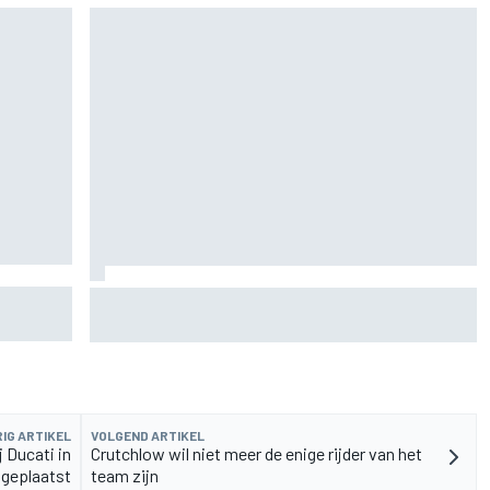
omst na
Hebben vijf DTM-ingenieurs bij HRT ontslag
genomen? Zo reageert het Ford-team
IG ARTIKEL
VOLGEND ARTIKEL
j Ducati in
Crutchlow wil niet meer de enige rijder van het
 geplaatst
team zijn