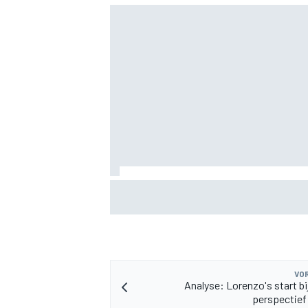
Jack Miller nadert beslissing over toek
MotoGP amid Yamaha WSBK-geruchten
VOR
Analyse: Lorenzo's start bi
perspectief