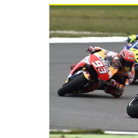
INDYCAR
WEC
DTM