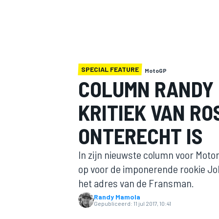
SPECIAL FEATURE
MotoGP
COLUMN RANDY
KRITIEK VAN RO
MOTOGP
ONTERECHT IS
In zijn nieuwste column voor Mo
op voor de imponerende rookie Joh
het adres van de Fransman.
Randy Mamola
Gepubliceerd:
11 jul 2017, 10:41