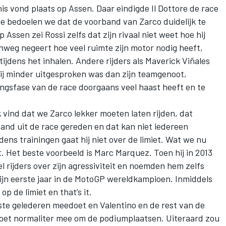
s vond plaats op Assen. Daar eindigde Il Dottore de race
e bedoelen we dat de voorband van Zarco duidelijk te
 Assen zei Rossi zelfs dat zijn rivaal niet weet hoe hij
weg negeert hoe veel ruimte zijn motor nodig heeft,
s tijdens het inhalen. Andere rijders als Maverick Viñales
ij minder uitgesproken was dan zijn teamgenoot,
ingsfase van de race doorgaans veel haast heeft en te
k vind dat we Zarco lekker moeten laten rijden, dat
emand uit de race gereden en dat kan niet iedereen
dens trainingen gaat hij niet over de limiet. Wat we nu
 Het beste voorbeeld is Marc Marquez. Toen hij in 2013
l rijders over zijn agressiviteit en noemden hem zelfs
zijn eerste jaar in de MotoGP wereldkampioen. Inmiddels
jd op de limiet en that’s it.
orste gelederen meedoet en Valentino en de rest van de
doet normaliter mee om de podiumplaatsen. Uiteraard zou