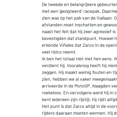
De tweede en belangrijkere gebeurteni
met een ‘gesigneerd’ racepak. Daarme
zien was op het pak van de Italiaan. Op
afstanden moet inschatten en gewoon
naast het feit dat hij zeer agressief i
bevestigden dat standpunt. Hoewel h
erkende Viñales dat Zarco in de open
veel risico neemt.
Ik ben het totaal niet met hen eens. I
verdient hij. Vooralsnog heeft hij ni
zeggen. Hij maakt weinig fouten en tij
zien, hebben we al vaker meegemaakt.
arriveerde in de MotoGP, klaagden vee
roekeloos. En vervolgens werd hij in 
kent iedereen zijn rijstijl, hij rijdt alti
Het punt is dat Zarco altijd in de vo
rijders daaraan moeten wennen. Hij 