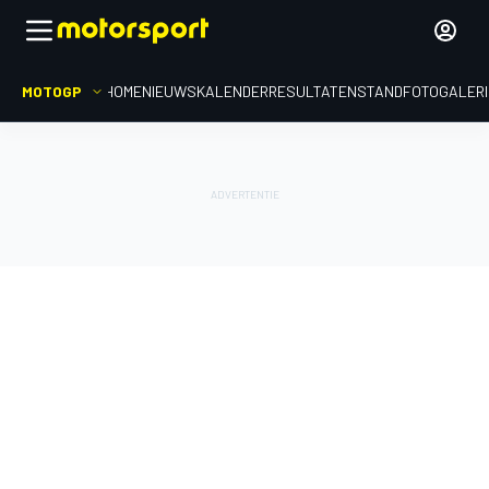
MOTOGP
HOME
NIEUWS
KALENDER
RESULTATEN
STAND
FOTOGALER