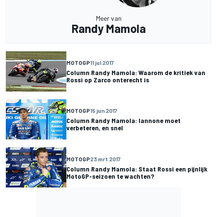
Meer van
Randy Mamola
MOTOGP
11 jul 2017
Column Randy Mamola: Waarom de kritiek van
Rossi op Zarco onterecht is
MOTOGP
15 jun 2017
Column Randy Mamola: Iannone moet
verbeteren, en snel
MOTOGP
23 mrt 2017
Column Randy Mamola: Staat Rossi een pijnlijk
MotoGP-seizoen te wachten?