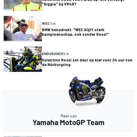
"Diggia" bij VR46?
WEC
3 m
BMW benadrukt: "WEC blijft sterk
kampioenschap, ook zonder Rossi"
ENDURANCE
5 m
Valentino Rossi zet deur op kier voor 24 uur van
de Nürburgring
Meer van
Yamaha MotoGP Team