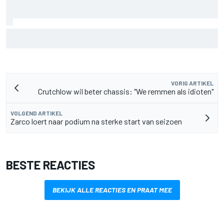
James Vowles blijft positief ondanks moeizame start
Williams 2026
VORIG ARTIKEL
Crutchlow wil beter chassis: "We remmen als idioten"
VOLGEND ARTIKEL
Zarco loert naar podium na sterke start van seizoen
BESTE REACTIES
BEKIJK ALLE REACTIES EN PRAAT MEE