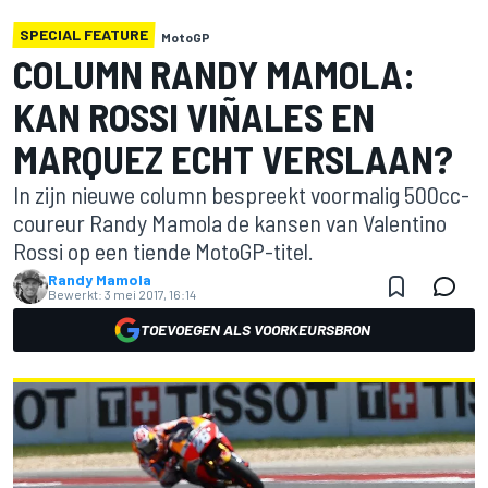
SPECIAL FEATURE
MotoGP
COLUMN RANDY MAMOLA:
KAN ROSSI VIÑALES EN
MARQUEZ ECHT VERSLAAN?
In zijn nieuwe column bespreekt voormalig 500cc-
coureur Randy Mamola de kansen van Valentino
Rossi op een tiende MotoGP-titel.
Randy Mamola
Bewerkt:
3 mei 2017, 16:14
TOEVOEGEN ALS VOORKEURSBRON