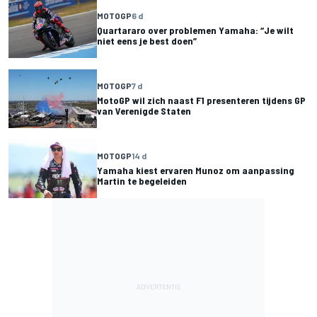
MOTOGP
6 d
Quartararo over problemen Yamaha: “Je wilt
niet eens je best doen”
MOTOGP
7 d
MotoGP wil zich naast F1 presenteren tijdens GP
van Verenigde Staten
MOTOGP
14 d
Yamaha kiest ervaren Munoz om aanpassing
Martin te begeleiden