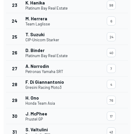
K. Hanika
23
98
Platinum Bay Real Estate
M. Herrera
24
6
Team Laglisse
T. Suzuki
25
24
CIP-Unicom Starker
D. Binder
26
40
Platinum Bay Real Estate
A. Norrodin
27
7
Petronas Yamaha SRT
F. Di Giannantonio
28
4
Gresini Racing Moto3
H. Ono
29
76
Honda Team Asia
J. McPhee
30
17
Prustel GP
S. Valtulini
31
43