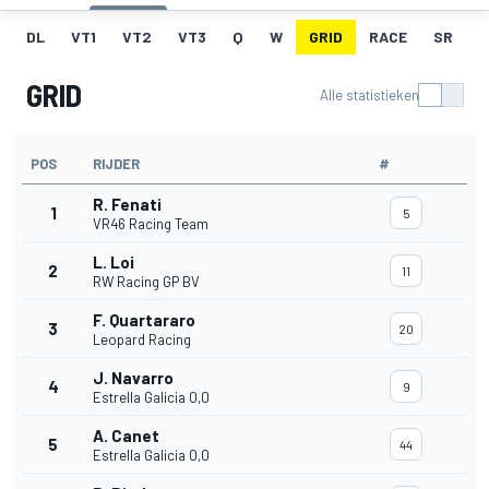
DL
VT1
VT2
VT3
Q
W
GRID
RACE
SR
GRID
Alle statistieken
POS
RIJDER
#
R. Fenati
1
5
VR46 Racing Team
L. Loi
2
11
RW Racing GP BV
F. Quartararo
3
20
Leopard Racing
J. Navarro
4
9
Estrella Galicia 0,0
A. Canet
5
44
Estrella Galicia 0,0