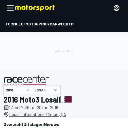
FORMULE 1
MOTOGP
INDYCAR
WEC
DTM
LOSAIL
gepresenteerd door
2016 Moto3 Losail
17 mrt 2016 tot 20 mrt 2016
Losail International Circuit, QA
Overzicht
Uitslagen
Nieuws