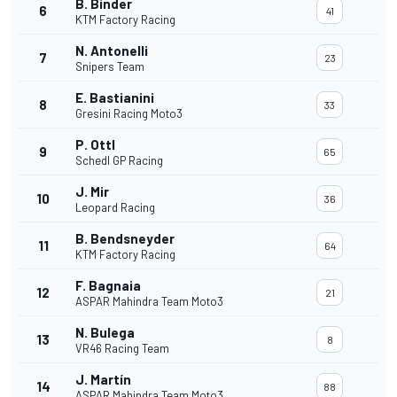
B. Binder
6
41
KTM Factory Racing
N. Antonelli
7
23
Snipers Team
E. Bastianini
8
33
Gresini Racing Moto3
P. Ottl
9
65
Schedl GP Racing
J. Mir
10
36
Leopard Racing
B. Bendsneyder
11
64
KTM Factory Racing
F. Bagnaia
12
21
ASPAR Mahindra Team Moto3
N. Bulega
13
8
VR46 Racing Team
J. Martín
14
88
ASPAR Mahindra Team Moto3