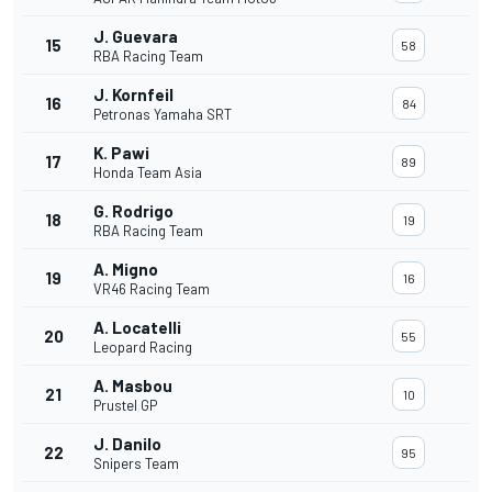
J. Guevara
15
58
RBA Racing Team
J. Kornfeil
16
84
Petronas Yamaha SRT
K. Pawi
17
89
Honda Team Asia
G. Rodrigo
18
19
RBA Racing Team
A. Migno
19
16
VR46 Racing Team
A. Locatelli
20
55
Leopard Racing
A. Masbou
21
10
Prustel GP
J. Danilo
22
95
Snipers Team