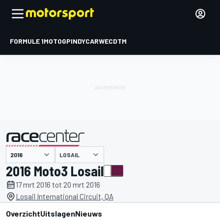
FORMULE 1
MOTOGP
INDYCAR
WEC
DTM
LOSAIL
gepresenteerd door
2016 Moto3 Losail
17 mrt 2016 tot 20 mrt 2016
Losail International Circuit, QA
Overzicht
Uitslagen
Nieuws