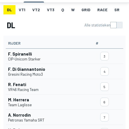
DL
VT1
VT2
VT3
Q
W
GRID
RACE
SR
DL
Alle statistieken
RIJDER
#
F. Spiranelli
3
CIP-Unicom Starker
F. Di Giannantonio
4
Gresini Racing Moto3
R. Fenati
5
VR46 Racing Team
M. Herrera
6
Team Laglisse
A. Norrodin
7
Petronas Yamaha SRT