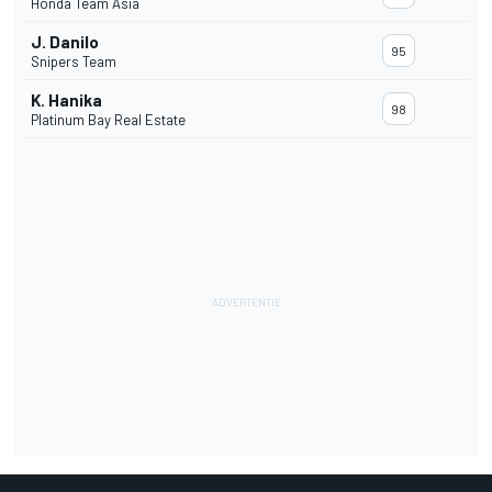
Honda Team Asia
J. Danilo
95
Snipers Team
K. Hanika
98
Platinum Bay Real Estate