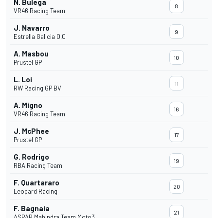
N. Bulega
8
VR46 Racing Team
J. Navarro
9
Estrella Galicia 0,0
A. Masbou
10
Prustel GP
L. Loi
11
RW Racing GP BV
A. Migno
16
VR46 Racing Team
J. McPhee
17
Prustel GP
G. Rodrigo
19
RBA Racing Team
F. Quartararo
20
Leopard Racing
F. Bagnaia
21
ASPAR Mahindra Team Moto3