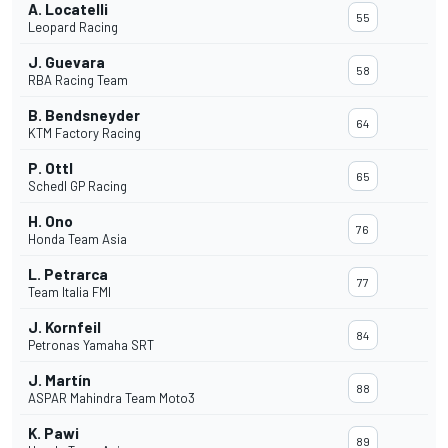
A. Locatelli
55
Leopard Racing
J. Guevara
58
RBA Racing Team
B. Bendsneyder
64
KTM Factory Racing
P. Ottl
65
Schedl GP Racing
H. Ono
76
Honda Team Asia
L. Petrarca
77
Team Italia FMI
J. Kornfeil
84
Petronas Yamaha SRT
J. Martín
88
ASPAR Mahindra Team Moto3
K. Pawi
89