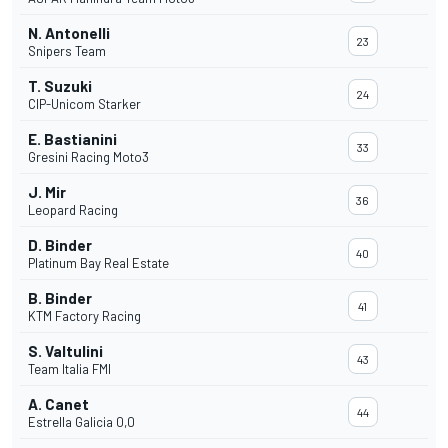
N. Antonelli
23
Snipers Team
T. Suzuki
24
CIP-Unicom Starker
E. Bastianini
33
Gresini Racing Moto3
J. Mir
36
Leopard Racing
D. Binder
40
Platinum Bay Real Estate
B. Binder
41
KTM Factory Racing
S. Valtulini
43
Team Italia FMI
A. Canet
44
Estrella Galicia 0,0