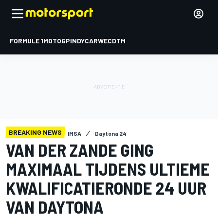
FORMULE 1
MOTOGP
INDYCAR
WEC
DTM
BREAKING NEWS
IMSA
Daytona 24
VAN DER ZANDE GING
MAXIMAAL TIJDENS ULTIEME
KWALIFICATIERONDE 24 UUR
VAN DAYTONA